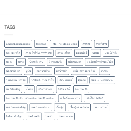
TAGS
amarinbookspodcast
famiread
Into The Magic Shop
การขาย
การทำงาน
กาหลมหรทึก
ความสำเร็จในการทำงาน
ความเครียด
ดร.วรภัทร์
ธรรมะ
นอนไม่หลับ
นิทาน
นิยาย
นิยายสืบสวน
นิยายแปลจีน
บริหารสมอง
ประโยชน์การอ่านหนังสือ
พัฒนาตัวเอง
มูมิน
ลดความอ้วน
ลดน้ำหนัก
ลอร์ด ออฟ เดอะ ริงส์
ลากอม
วรรณกรรมเยาวชน
วิธีประสบความสำเร็จ
สร้างแบรนด์
สุขภาพ
หมดไฟในการทำงาน
หมอประเสริฐ
หัวเว่ย
ออกกำลังกาย
อีลอน มัสก์
อ่านหนังสือ
อ่านหนังสือ ประโยชน์การอ่านหนังสือ การอ่าน
เคล็ดลับการทำงาน
เชอร์ล็อก โฮล์มส์
เทคนิคการจดโน้ต
เทคนิคการทำงาน
เลี้ยงลูก
เลี้ยงลูกด้วยนิทาน
แดน บราวน์
โคโนะ เก็นโตะ
โรคซึมเศร้า
โรคตับ
โรคเบาหวาน