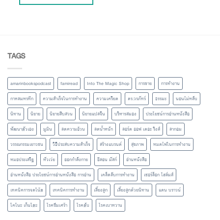
TAGS
amarinbookspodcast
famiread
Into The Magic Shop
การขาย
การทำงาน
กาหลมหรทึก
ความสำเร็จในการทำงาน
ความเครียด
ดร.วรภัทร์
ธรรมะ
นอนไม่หลับ
นิทาน
นิยาย
นิยายสืบสวน
นิยายแปลจีน
บริหารสมอง
ประโยชน์การอ่านหนังสือ
พัฒนาตัวเอง
มูมิน
ลดความอ้วน
ลดน้ำหนัก
ลอร์ด ออฟ เดอะ ริงส์
ลากอม
วรรณกรรมเยาวชน
วิธีประสบความสำเร็จ
สร้างแบรนด์
สุขภาพ
หมดไฟในการทำงาน
หมอประเสริฐ
หัวเว่ย
ออกกำลังกาย
อีลอน มัสก์
อ่านหนังสือ
อ่านหนังสือ ประโยชน์การอ่านหนังสือ การอ่าน
เคล็ดลับการทำงาน
เชอร์ล็อก โฮล์มส์
เทคนิคการจดโน้ต
เทคนิคการทำงาน
เลี้ยงลูก
เลี้ยงลูกด้วยนิทาน
แดน บราวน์
โคโนะ เก็นโตะ
โรคซึมเศร้า
โรคตับ
โรคเบาหวาน