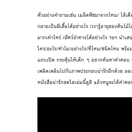
ตัวอย่างคำถามเช่น เมล็ดพืชมาจากไหน/ ไส้เด
กลายเป็นผีเสื้อได้อย่างไร /เรารู้อายุของต้นไม้ไ
มากเท่าไหร่ /สัตว์จำทางได้อย่างไร ฯลฯ นำเ
ใคร/อะไร/ทำไม/อย่างไร/ที่ไหน/ชนิดไหน พร้อม
แถบเปิด กระตุ้นให้เด็ก ๆ อยากค้นหาคำตอบ อ
เพลิดเพลินไปกับภาพประกอบน่ารักอีกด้วย ล
หนังสือน่ารักสดใสเล่มนี้ดูสิ แล้วหนูจะได้คำต