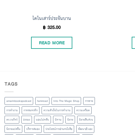
ไดโนเสาร์ประจันบาน
฿
325.00
READ MORE
TAGS
amarinbookspodcast
famiread
Into The Magic Shop
การขาย
การทำงาน
กาหลมหรทึก
ความสำเร็จในการทำงาน
ความเครียด
ดร.วรภัทร์
ธรรมะ
นอนไม่หลับ
นิทาน
นิยาย
นิยายสืบสวน
นิยายแปลจีน
บริหารสมอง
ประโยชน์การอ่านหนังสือ
พัฒนาตัวเอง