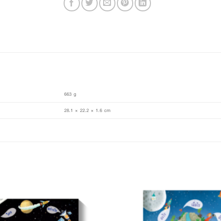
663 g
28.1 × 22.2 × 1.6 cm