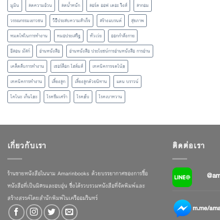
มูมิน
ลดความอ้วน
ลดน้ำหนัก
ลอร์ด ออฟ เดอะ ริงส์
ลากอม
วรรณกรรมเยาวชน
วิธีประสบความสำเร็จ
สร้างแบรนด์
สุขภาพ
หมดไฟในการทำงาน
หมอประเสริฐ
หัวเว่ย
ออกกำลังกาย
อีลอน มัสก์
อ่านหนังสือ
อ่านหนังสือ ประโยชน์การอ่านหนังสือ การอ่าน
เคล็ดลับการทำงาน
เชอร์ล็อก โฮล์มส์
เทคนิคการจดโน้ต
เทคนิคการทำงาน
เลี้ยงลูก
เลี้ยงลูกด้วยนิทาน
แดน บราวน์
โคโนะ เก็นโตะ
โรคซึมเศร้า
โรคตับ
โรคเบาหวาน
เกี่ยวกับเรา
ติดต่อเรา
ร้านขายหนังสือในนาม Amarinbooks ด้วยบรรยากาศของการซื้อ
@am
หนังสือที่เป็นมิตรและอบอุ่น ซึ่งได้รวบรวมหนังสือที่จัดพิมพ์และ
สร้างสรรค์โดยสำนักพิมพ์ในเครืออมรินทร์
m.me/amar