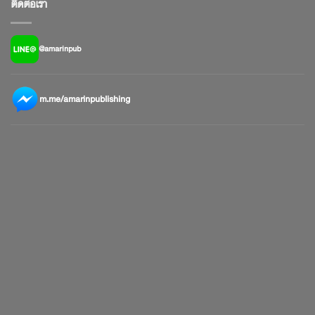
ติดต่อเรา
@amarinpub
m.me/amarinpublishing