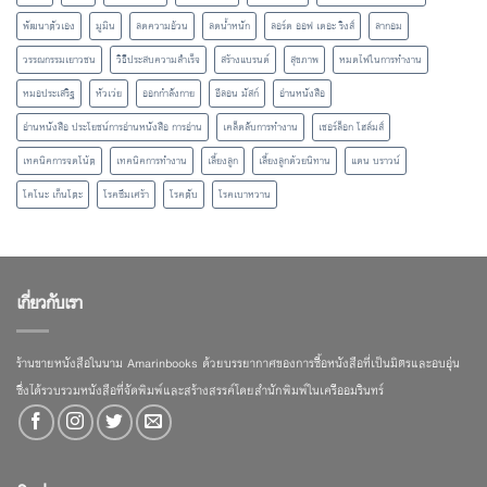
พัฒนาตัวเอง
มูมิน
ลดความอ้วน
ลดน้ำหนัก
ลอร์ด ออฟ เดอะ ริงส์
ลากอม
วรรณกรรมเยาวชน
วิธีประสบความสำเร็จ
สร้างแบรนด์
สุขภาพ
หมดไฟในการทำงาน
หมอประเสริฐ
หัวเว่ย
ออกกำลังกาย
อีลอน มัสก์
อ่านหนังสือ
อ่านหนังสือ ประโยชน์การอ่านหนังสือ การอ่าน
เคล็ดลับการทำงาน
เชอร์ล็อก โฮล์มส์
เทคนิคการจดโน้ต
เทคนิคการทำงาน
เลี้ยงลูก
เลี้ยงลูกด้วยนิทาน
แดน บราวน์
โคโนะ เก็นโตะ
โรคซึมเศร้า
โรคตับ
โรคเบาหวาน
เกี่ยวกับเรา
ร้านขายหนังสือในนาม Amarinbooks ด้วยบรรยากาศของการซื้อหนังสือที่เป็นมิตรและอบอุ่น
ซึ่งได้รวบรวมหนังสือที่จัดพิมพ์และสร้างสรรค์โดยสำนักพิมพ์ในเครืออมรินทร์