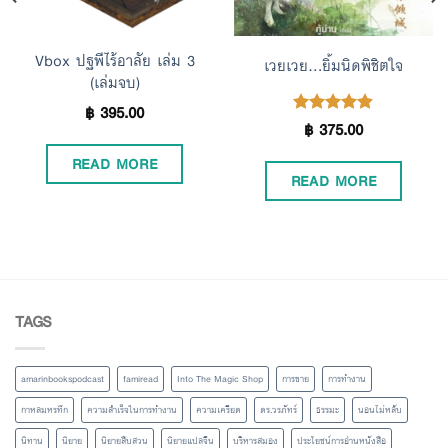
Vbox ปฐพีไร้อาลัย เล่ม 3
เวยเวย…ยิ้มนิดพิชิตใจ
(เล่มจบ)
฿
395.00
฿
375.00
Rated
4.85
out of 5
READ MORE
READ MORE
TAGS
amarinbookspodcast
famiread
Into The Magic Shop
การขาย
การทำงาน
กาหลมหรทึก
ความสำเร็จในการทำงาน
ความเครียด
ดร.วรภัทร์
ธรรมะ
นอนไม่หลับ
นิทาน
นิยาย
นิยายสืบสวน
นิยายแปลจีน
บริหารสมอง
ประโยชน์การอ่านหนังสือ