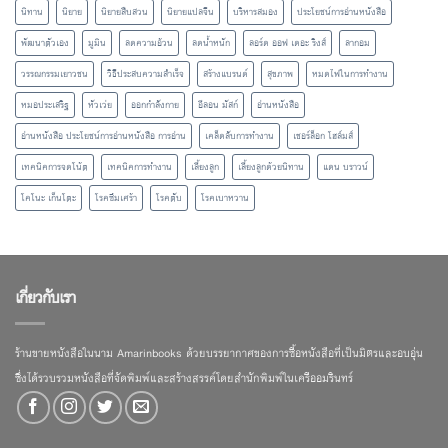
นิทาน
นิยาย
นิยายสืบสวน
นิยายแปลจีน
บริหารสมอง
ประโยชน์การอ่านหนังสือ
พัฒนาตัวเอง
มูมิน
ลดความอ้วน
ลดน้ำหนัก
ลอร์ด ออฟ เดอะ ริงส์
ลากอม
วรรณกรรมเยาวชน
วิธีประสบความสำเร็จ
สร้างแบรนด์
สุขภาพ
หมดไฟในการทำงาน
หมอประเสริฐ
หัวเว่ย
ออกกำลังกาย
อีลอน มัสก์
อ่านหนังสือ
อ่านหนังสือ ประโยชน์การอ่านหนังสือ การอ่าน
เคล็ดลับการทำงาน
เชอร์ล็อก โฮล์มส์
เทคนิคการจดโน้ต
เทคนิคการทำงาน
เลี้ยงลูก
เลี้ยงลูกด้วยนิทาน
แดน บราวน์
โคโนะ เก็นโตะ
โรคซึมเศร้า
โรคตับ
โรคเบาหวาน
เกี่ยวกับเรา
ร้านขายหนังสือในนาม Amarinbooks ด้วยบรรยากาศของการซื้อหนังสือที่เป็นมิตรและอบอุ่น
ซึ่งได้รวบรวมหนังสือที่จัดพิมพ์และสร้างสรรค์โดยสำนักพิมพ์ในเครืออมรินทร์