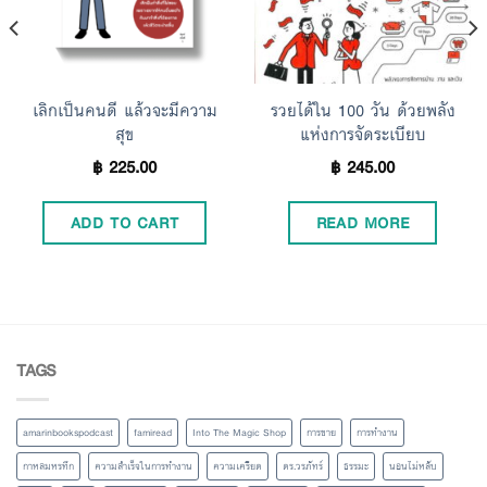
เลิกเป็นคนดี แล้วจะมีความ
รวยได้ใน 100 วัน ด้วยพลัง
สุข
แห่งการจัดระเบียบ
฿
225.00
฿
245.00
ADD TO CART
READ MORE
TAGS
amarinbookspodcast
famiread
Into The Magic Shop
การขาย
การทำงาน
กาหลมหรทึก
ความสำเร็จในการทำงาน
ความเครียด
ดร.วรภัทร์
ธรรมะ
นอนไม่หลับ