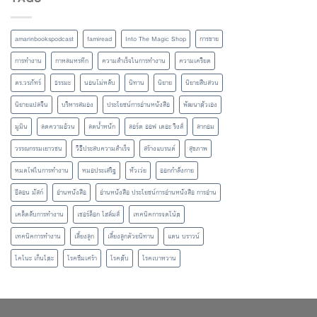
amarinbookspodcast
famiread
Into The Magic Shop
การขาย
การทำงาน
กาหลมหรทึก
ความสำเร็จในการทำงาน
ความเครียด
ดร.วรภัทร์
ธรรมะ
นอนไม่หลับ
นิทาน
นิยาย
นิยายสืบสวน
นิยายแปลจีน
บริหารสมอง
ประโยชน์การอ่านหนังสือ
พัฒนาตัวเอง
มูมิน
ลดความอ้วน
ลดน้ำหนัก
ลอร์ด ออฟ เดอะ ริงส์
ลากอม
วรรณกรรมเยาวชน
วิธีประสบความสำเร็จ
สร้างแบรนด์
สุขภาพ
หมดไฟในการทำงาน
หมอประเสริฐ
หัวเว่ย
ออกกำลังกาย
อีลอน มัสก์
อ่านหนังสือ
อ่านหนังสือ ประโยชน์การอ่านหนังสือ การอ่าน
เคล็ดลับการทำงาน
เชอร์ล็อก โฮล์มส์
เทคนิคการจดโน้ต
เทคนิคการทำงาน
เลี้ยงลูก
เลี้ยงลูกด้วยนิทาน
แดน บราวน์
โคโนะ เก็นโตะ
โรคซึมเศร้า
โรคตับ
โรคเบาหวาน