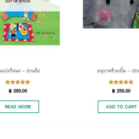
OUT OF STOCK
าแบ่งกันนะ – ปกแข็ง
อนุบาลช้างเบิ้ม – ปก
฿
250.00
฿
255.00
Rated
Rated
5.00
5.00
out of 5
out of 5
READ MORE
ADD TO CART