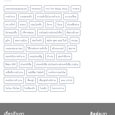
amarinbookspodcast
famiread
Into The Magic Shop
การขาย
การทำงาน
กาหลมหรทึก
ความสำเร็จในการทำงาน
ความเครียด
ดร.วรภัทร์
ธรรมะ
นอนไม่หลับ
นิทาน
นิยาย
นิยายสืบสวน
นิยายแปลจีน
บริหารสมอง
ประโยชน์การอ่านหนังสือ
พัฒนาตัวเอง
มูมิน
ลดความอ้วน
ลดน้ำหนัก
ลอร์ด ออฟ เดอะ ริงส์
ลากอม
วรรณกรรมเยาวชน
วิธีประสบความสำเร็จ
สร้างแบรนด์
สุขภาพ
หมดไฟในการทำงาน
หมอประเสริฐ
หัวเว่ย
ออกกำลังกาย
อีลอน มัสก์
อ่านหนังสือ
อ่านหนังสือ ประโยชน์การอ่านหนังสือ การอ่าน
เคล็ดลับการทำงาน
เชอร์ล็อก โฮล์มส์
เทคนิคการจดโน้ต
เทคนิคการทำงาน
เลี้ยงลูก
เลี้ยงลูกด้วยนิทาน
แดน บราวน์
โคโนะ เก็นโตะ
โรคซึมเศร้า
โรคตับ
โรคเบาหวาน
เกี่ยวกับเรา
ติดต่อเรา