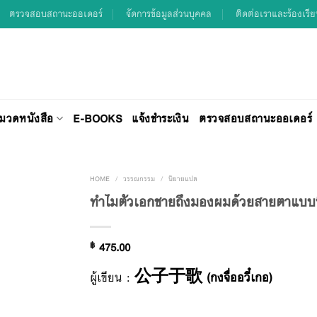
ตรวจสอบสถานะออเดอร์
จัดการข้อมูลส่วนบุคคล
ติดต่อเราและร้องเรี
มวดหนังสือ
E-BOOKS
แจ้งชำระเงิน
ตรวจสอบสถานะออเดอร์
HOME
/
วรรณกรรม
/
นิยายแปล
ทำไมตัวเอกชายถึงมองผมด้วยสายตาแบบนี
Add to
฿
475.00
Wishlist
ผู้เขียน :
公子于歌 (กงจื่ออวี๋เกอ)