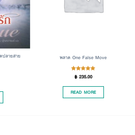
(ชุดปลายสาย
พลาด One False Move
฿
235.00
Rated
5.00
out of 5
READ MORE