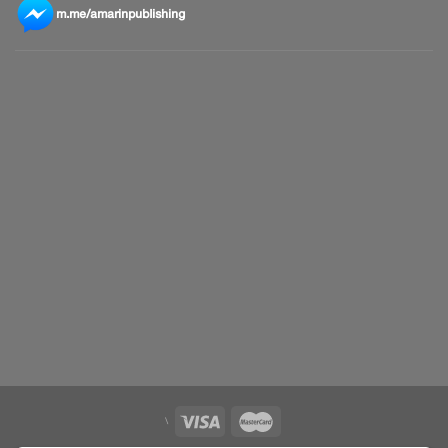
m.me/amarinpublishing
\