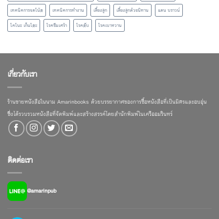
เทคนิคการจดโน้ต
เทคนิคการทำงาน
เลี้ยงลูก
เลี้ยงลูกด้วยนิทาน
แดน บราวน์
โคโนะ เก็นโตะ
โรคซึมเศร้า
โรคตับ
โรคเบาหวาน
เกี่ยวกับเรา
ร้านขายหนังสือในนาม Amarinbooks ด้วยบรรยากาศของการซื้อหนังสือที่เป็นมิตรและอบอุ่น
ซึ่งได้รวบรวมหนังสือที่จัดพิมพ์และสร้างสรรค์โดยสำนักพิมพ์ในเครืออมรินทร์
ติดต่อเรา
@amarinpub