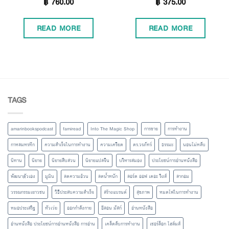
฿
760.00
฿
375.00
5.00
4.85
out of 5
out of 5
READ MORE
READ MORE
TAGS
amarinbookspodcast
famiread
Into The Magic Shop
การขาย
การทำงาน
กาหลมหรทึก
ความสำเร็จในการทำงาน
ความเครียด
ดร.วรภัทร์
ธรรมะ
นอนไม่หลับ
นิทาน
นิยาย
นิยายสืบสวน
นิยายแปลจีน
บริหารสมอง
ประโยชน์การอ่านหนังสือ
พัฒนาตัวเอง
มูมิน
ลดความอ้วน
ลดน้ำหนัก
ลอร์ด ออฟ เดอะ ริงส์
ลากอม
วรรณกรรมเยาวชน
วิธีประสบความสำเร็จ
สร้างแบรนด์
สุขภาพ
หมดไฟในการทำงาน
หมอประเสริฐ
หัวเว่ย
ออกกำลังกาย
อีลอน มัสก์
อ่านหนังสือ
อ่านหนังสือ ประโยชน์การอ่านหนังสือ การอ่าน
เคล็ดลับการทำงาน
เชอร์ล็อก โฮล์มส์