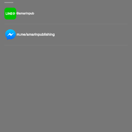
@amarinpub
m.me/amarinpublishing