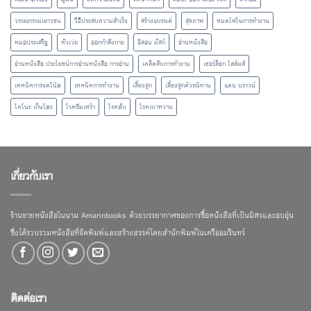
วรรณกรรมเยาวชน
วิธีประสบความสำเร็จ
สร้างแบรนด์
สุขภาพ
หมดไฟในการทำงาน
หมอประเสริฐ
หัวเว่ย
ออกกำลังกาย
อีลอน มัสก์
อ่านหนังสือ
อ่านหนังสือ ประโยชน์การอ่านหนังสือ การอ่าน
เคล็ดลับการทำงาน
เชอร์ล็อก โฮล์มส์
เทคนิคการจดโน้ต
เทคนิคการทำงาน
เลี้ยงลูก
เลี้ยงลูกด้วยนิทาน
แดน บราวน์
โคโนะ เก็นโตะ
โรคซึมเศร้า
โรคตับ
โรคเบาหวาน
เกี่ยวกับเรา
ร้านขายหนังสือในนาม Amarinbooks ด้วยบรรยากาศของการซื้อหนังสือที่เป็นมิตรและอบอุ่น
ซึ่งได้รวบรวมหนังสือที่จัดพิมพ์และสร้างสรรค์โดยสำนักพิมพ์ในเครืออมรินทร์
ติดต่อเรา