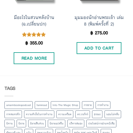
มีอะไรในสวนหลังบ้าน
มุมมองนักอ่านพระเจ้า เล่ม
(ฉ.เปลี่ยนปก)
8 (พิมพ์ครั้งที่ 2)
฿
275.00
฿
355.00
Rated
5.00
ADD TO CART
out of 5
READ MORE
TAGS
amarinbookspodcast
famiread
Into The Magic Shop
การขาย
การทำงาน
กาหลมหรทึก
ความสำเร็จในการทำงาน
ความเครียด
ดร.วรภัทร์
ธรรมะ
นอนไม่หลับ
นิทาน
นิยาย
นิยายสืบสวน
นิยายแปลจีน
บริหารสมอง
ประโยชน์การอ่านหนังสือ
พัฒนาตัวเอง
มูมิน
ลดความอ้วน
ลดน้ำหนัก
ลอร์ด ออฟ เดอะ ริงส์
ลากอม