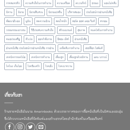
กาหลมหรทึก
ความสำเร็จในการทำงาน
ความเครียด
ดร.วรภัทร์
ธรรมะ
นอนไม่หลับ
นิทาน
นิยาย
นิยายสืบสวน
นิยายแปลจีน
บริหารสมอง
ประโยชน์การอ่านหนังสือ
พัฒนาตัวเอง
มูมิน
ลดความอ้วน
ลดน้ำหนัก
ลอร์ด ออฟ เดอะ ริงส์
ลากอม
วรรณกรรมเยาวชน
วิธีประสบความสำเร็จ
สร้างแบรนด์
สุขภาพ
หมดไฟในการทำงาน
หมอประเสริฐ
หัวเว่ย
ออกกำลังกาย
อีลอน มัสก์
อ่านหนังสือ
อ่านหนังสือ ประโยชน์การอ่านหนังสือ การอ่าน
เคล็ดลับการทำงาน
เชอร์ล็อก โฮล์มส์
เทคนิคการจดโน้ต
เทคนิคการทำงาน
เลี้ยงลูก
เลี้ยงลูกด้วยนิทาน
แดน บราวน์
โคโนะ เก็นโตะ
โรคซึมเศร้า
โรคตับ
โรคเบาหวาน
เกี่ยวกับเรา
ร้านขายหนังสือในนาม Amarinbooks ด้วยบรรยากาศของการซื้อหนังสือที่เป็นมิตรและอบอุ่น
ซึ่งได้รวบรวมหนังสือที่จัดพิมพ์และสร้างสรรค์โดยสำนักพิมพ์ในเครืออมรินทร์