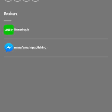
ติดต่อเรา
@amarinpub
m.me/amarinpublishing