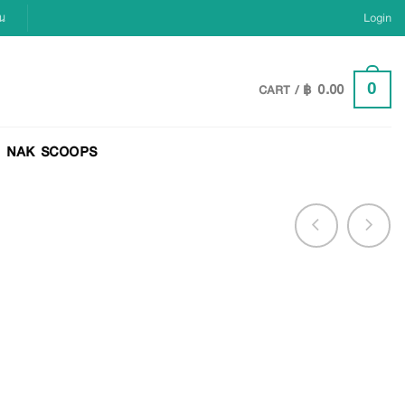
ยน
Login
฿
0.00
0
CART /
NAK SCOOPS