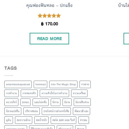
คุณฟองฟันหลอ – ปกแข็ง
บ้านใ
฿
170.00
Rated
5.00
out of 5
READ MORE
TAGS
amarinbookspodcast
famiread
Into The Magic Shop
การขาย
การทำงาน
กาหลมหรทึก
ความสำเร็จในการทำงาน
ความเครียด
ดร.วรภัทร์
ธรรมะ
นอนไม่หลับ
นิทาน
นิยาย
นิยายสืบสวน
นิยายแปลจีน
บริหารสมอง
ประโยชน์การอ่านหนังสือ
พัฒนาตัวเอง
มูมิน
ลดความอ้วน
ลดน้ำหนัก
ลอร์ด ออฟ เดอะ ริงส์
ลากอม