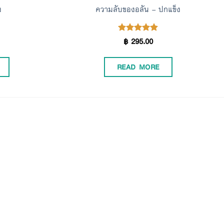
ง
ความลับของอลัน – ปกแข็ง
฿
295.00
Rated
4.90
out of 5
READ MORE