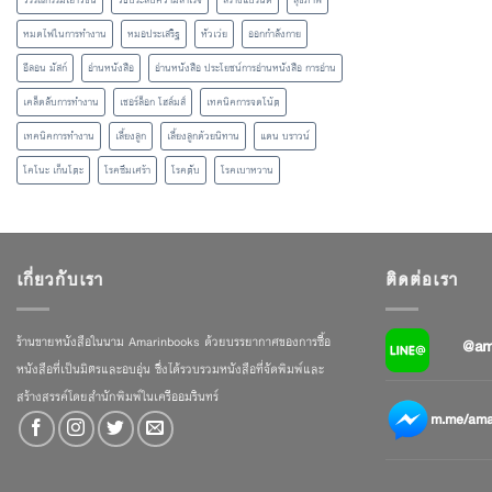
วรรณกรรมเยาวชน
วิธีประสบความสำเร็จ
สร้างแบรนด์
สุขภาพ
หมดไฟในการทำงาน
หมอประเสริฐ
หัวเว่ย
ออกกำลังกาย
อีลอน มัสก์
อ่านหนังสือ
อ่านหนังสือ ประโยชน์การอ่านหนังสือ การอ่าน
เคล็ดลับการทำงาน
เชอร์ล็อก โฮล์มส์
เทคนิคการจดโน้ต
เทคนิคการทำงาน
เลี้ยงลูก
เลี้ยงลูกด้วยนิทาน
แดน บราวน์
โคโนะ เก็นโตะ
โรคซึมเศร้า
โรคตับ
โรคเบาหวาน
เกี่ยวกับเรา
ติดต่อเรา
ร้านขายหนังสือในนาม Amarinbooks ด้วยบรรยากาศของการซื้อ
@am
หนังสือที่เป็นมิตรและอบอุ่น ซึ่งได้รวบรวมหนังสือที่จัดพิมพ์และ
สร้างสรรค์โดยสำนักพิมพ์ในเครืออมรินทร์
m.me/amar