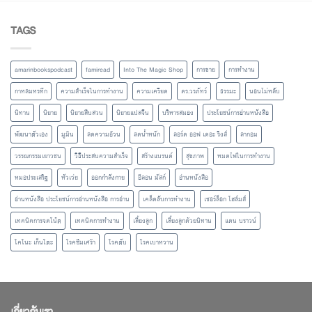
TAGS
amarinbookspodcast
famiread
Into The Magic Shop
การขาย
การทำงาน
กาหลมหรทึก
ความสำเร็จในการทำงาน
ความเครียด
ดร.วรภัทร์
ธรรมะ
นอนไม่หลับ
นิทาน
นิยาย
นิยายสืบสวน
นิยายแปลจีน
บริหารสมอง
ประโยชน์การอ่านหนังสือ
พัฒนาตัวเอง
มูมิน
ลดความอ้วน
ลดน้ำหนัก
ลอร์ด ออฟ เดอะ ริงส์
ลากอม
วรรณกรรมเยาวชน
วิธีประสบความสำเร็จ
สร้างแบรนด์
สุขภาพ
หมดไฟในการทำงาน
หมอประเสริฐ
หัวเว่ย
ออกกำลังกาย
อีลอน มัสก์
อ่านหนังสือ
อ่านหนังสือ ประโยชน์การอ่านหนังสือ การอ่าน
เคล็ดลับการทำงาน
เชอร์ล็อก โฮล์มส์
เทคนิคการจดโน้ต
เทคนิคการทำงาน
เลี้ยงลูก
เลี้ยงลูกด้วยนิทาน
แดน บราวน์
โคโนะ เก็นโตะ
โรคซึมเศร้า
โรคตับ
โรคเบาหวาน
เกี่ยวกับเรา