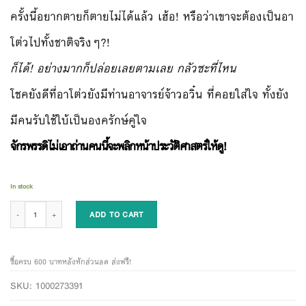
ครั้งนี้อยากตายก็ตายไม่ได้แล้ว เฮ้อ! หรือว่าเขาจะต้องเป็นอา
โต่วไปทั้งชาติจริงๆ?!
ก็ได้! อย่างมากก็ปล่อยเลยตามเลย กลัวซะที่ไหน
โชคยังดีที่อาโต่วยังมีท่านอาจารย์จ้าวอวิ๋น ที่คอยใส่ใจ ทั้งยัง
มีคนรับใช้ใบ้เป็นองครักษ์คู่ใจ
จักรพรรดิไม่เอาถ่านคนนี้จะพลิกหน้าประวัติศาสตร์ให้ดู!
In stock
ย้อนเวลามาเป็นจักรพรรดิ (ไม่) เอาถ่าน เล่ม 1 quantity
ADD TO CART
ซื้อครบ 600 บาทหลังหักส่วนลด ส่งฟรี!
SKU:
1000273391