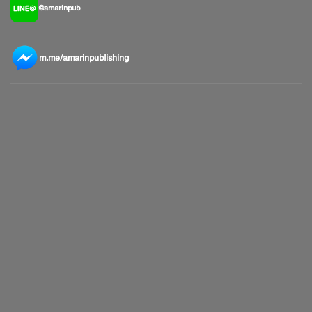
@amarinpub
m.me/amarinpublishing