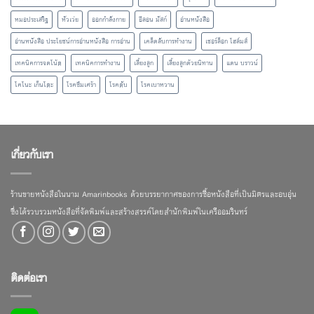
หมอประเสริฐ
หัวเว่ย
ออกกำลังกาย
อีลอน มัสก์
อ่านหนังสือ
อ่านหนังสือ ประโยชน์การอ่านหนังสือ การอ่าน
เคล็ดลับการทำงาน
เชอร์ล็อก โฮล์มส์
เทคนิคการจดโน้ต
เทคนิคการทำงาน
เลี้ยงลูก
เลี้ยงลูกด้วยนิทาน
แดน บราวน์
โคโนะ เก็นโตะ
โรคซึมเศร้า
โรคตับ
โรคเบาหวาน
เกี่ยวกับเรา
ร้านขายหนังสือในนาม Amarinbooks ด้วยบรรยากาศของการซื้อหนังสือที่เป็นมิตรและอบอุ่น
ซึ่งได้รวบรวมหนังสือที่จัดพิมพ์และสร้างสรรค์โดยสำนักพิมพ์ในเครืออมรินทร์
ติดต่อเรา