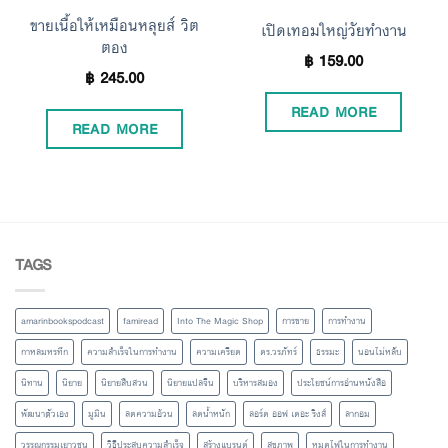
ขายเนื้อให้เหมือนหลุยส์ วิต
เปิดเทอมใหญ่วัยทำงาน
ตอง
฿
159.00
฿
245.00
READ MORE
READ MORE
TAGS
amarinbookspodcast
famiread
Into The Magic Shop
การขาย
การทำงาน
กาหลมหรทึก
ความสำเร็จในการทำงาน
ความเครียด
ดร.วรภัทร์
ธรรมะ
นอนไม่หลับ
นิทาน
นิยาย
นิยายสืบสวน
นิยายแปลจีน
บริหารสมอง
ประโยชน์การอ่านหนังสือ
พัฒนาตัวเอง
มูมิน
ลดความอ้วน
ลดน้ำหนัก
ลอร์ด ออฟ เดอะ ริงส์
ลากอม
วรรณกรรมเยาวชน
วิธีประสบความสำเร็จ
สร้างแบรนด์
สุขภาพ
หมดไฟในการทำงาน