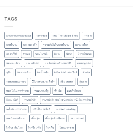
TAGS
amarinbookspodcast
famiread
Into The Magic Shop
การขาย
การทำงาน
กาหลมหรทึก
ความสำเร็จในการทำงาน
ความเครียด
ดร.วรภัทร์
ธรรมะ
นอนไม่หลับ
นิทาน
นิยาย
นิยายสืบสวน
นิยายแปลจีน
บริหารสมอง
ประโยชน์การอ่านหนังสือ
พัฒนาตัวเอง
มูมิน
ลดความอ้วน
ลดน้ำหนัก
ลอร์ด ออฟ เดอะ ริงส์
ลากอม
วรรณกรรมเยาวชน
วิธีประสบความสำเร็จ
สร้างแบรนด์
สุขภาพ
หมดไฟในการทำงาน
หมอประเสริฐ
หัวเว่ย
ออกกำลังกาย
อีลอน มัสก์
อ่านหนังสือ
อ่านหนังสือ ประโยชน์การอ่านหนังสือ การอ่าน
เคล็ดลับการทำงาน
เชอร์ล็อก โฮล์มส์
เทคนิคการจดโน้ต
เทคนิคการทำงาน
เลี้ยงลูก
เลี้ยงลูกด้วยนิทาน
แดน บราวน์
โคโนะ เก็นโตะ
โรคซึมเศร้า
โรคตับ
โรคเบาหวาน