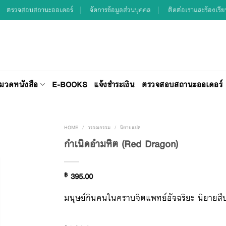
ตรวจสอบสถานะออเดอร์
จัดการข้อมูลส่วนบุคคล
ติดต่อเราและร้องเรี
มวดหนังสือ
E-BOOKS
แจ้งชำระเงิน
ตรวจสอบสถานะออเดอร์
HOME
/
วรรณกรรม
/
นิยายแปล
กำเนิดอำมหิต (Red Dragon)
Add to
฿
395.00
Wishlist
มนุษย์กินคนในคราบจิตแพทย์อัจฉริยะ นิยายสื