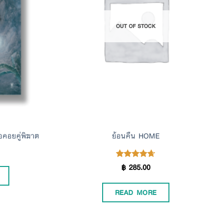
Wishlist
Wishlist
OUT OF STOCK
อคอยคู่พิฆาต
ย้อนคืน HOME
฿
285.00
Rated
4.67
out of 5
READ MORE