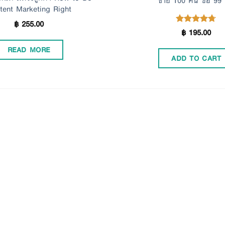
ขาย 100 คน ซื้อ 99
tent Marketing Right
฿
255.00
฿
195.00
Rated
4.67
out of 5
READ MORE
ADD TO CART