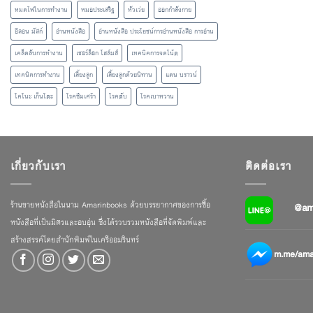
หมดไฟในการทำงาน
หมอประเสริฐ
หัวเว่ย
ออกกำลังกาย
อีลอน มัสก์
อ่านหนังสือ
อ่านหนังสือ ประโยชน์การอ่านหนังสือ การอ่าน
เคล็ดลับการทำงาน
เชอร์ล็อก โฮล์มส์
เทคนิคการจดโน้ต
เทคนิคการทำงาน
เลี้ยงลูก
เลี้ยงลูกด้วยนิทาน
แดน บราวน์
โคโนะ เก็นโตะ
โรคซึมเศร้า
โรคตับ
โรคเบาหวาน
เกี่ยวกับเรา
ติดต่อเรา
ร้านขายหนังสือในนาม Amarinbooks ด้วยบรรยากาศของการซื้อ
@am
หนังสือที่เป็นมิตรและอบอุ่น ซึ่งได้รวบรวมหนังสือที่จัดพิมพ์และ
สร้างสรรค์โดยสำนักพิมพ์ในเครืออมรินทร์
m.me/amar