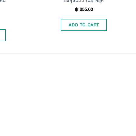
 คน
ลงทุนแบบ (ไม่) ฟลุค
฿
255.00
ADD TO CART