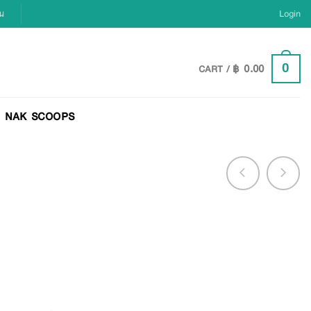
ยน
Login
฿
0.00
0
CART /
NAK SCOOPS