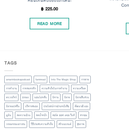
คอนเทนต์ปังยังไงก็โดน!
Con
฿
225.00
READ MORE
TAGS
amarinbookspodcast
famiread
Into The Magic Shop
การขาย
การทำงาน
กาหลมหรทึก
ความสำเร็จในการทำงาน
ความเครียด
ดร.วรภัทร์
ธรรมะ
นอนไม่หลับ
นิทาน
นิยาย
นิยายสืบสวน
นิยายแปลจีน
บริหารสมอง
ประโยชน์การอ่านหนังสือ
พัฒนาตัวเอง
มูมิน
ลดความอ้วน
ลดน้ำหนัก
ลอร์ด ออฟ เดอะ ริงส์
ลากอม
วรรณกรรมเยาวชน
วิธีประสบความสำเร็จ
สร้างแบรนด์
สุขภาพ