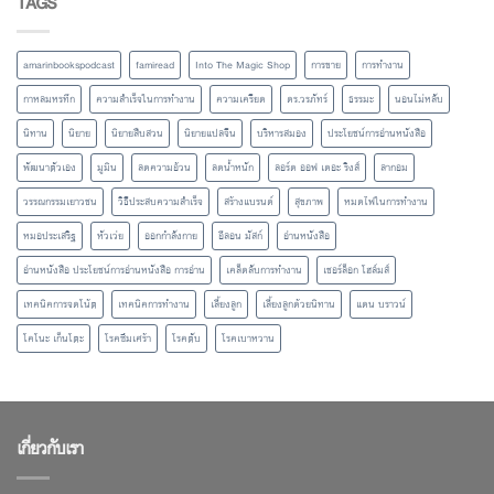
TAGS
amarinbookspodcast
famiread
Into The Magic Shop
การขาย
การทำงาน
กาหลมหรทึก
ความสำเร็จในการทำงาน
ความเครียด
ดร.วรภัทร์
ธรรมะ
นอนไม่หลับ
นิทาน
นิยาย
นิยายสืบสวน
นิยายแปลจีน
บริหารสมอง
ประโยชน์การอ่านหนังสือ
พัฒนาตัวเอง
มูมิน
ลดความอ้วน
ลดน้ำหนัก
ลอร์ด ออฟ เดอะ ริงส์
ลากอม
วรรณกรรมเยาวชน
วิธีประสบความสำเร็จ
สร้างแบรนด์
สุขภาพ
หมดไฟในการทำงาน
หมอประเสริฐ
หัวเว่ย
ออกกำลังกาย
อีลอน มัสก์
อ่านหนังสือ
อ่านหนังสือ ประโยชน์การอ่านหนังสือ การอ่าน
เคล็ดลับการทำงาน
เชอร์ล็อก โฮล์มส์
เทคนิคการจดโน้ต
เทคนิคการทำงาน
เลี้ยงลูก
เลี้ยงลูกด้วยนิทาน
แดน บราวน์
โคโนะ เก็นโตะ
โรคซึมเศร้า
โรคตับ
โรคเบาหวาน
เกี่ยวกับเรา