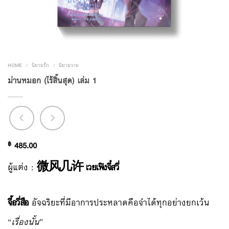
HOME
/
นิยายรัก
/
นิยายวาย
ม่านหมอก (ไร้สิ้นสุด) เล่ม 1
฿
485.00
ผู้แต่ง :
微风几许 เวยเฟิงจี๋สวี่
จี้อวี่สือ
อัจฉริยะที่มีอาการประหลาดคือจำได้ทุกอย่างยกเว้น
“
เรื่องนั้น
”