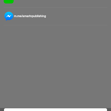
m.me/amarinpublishing