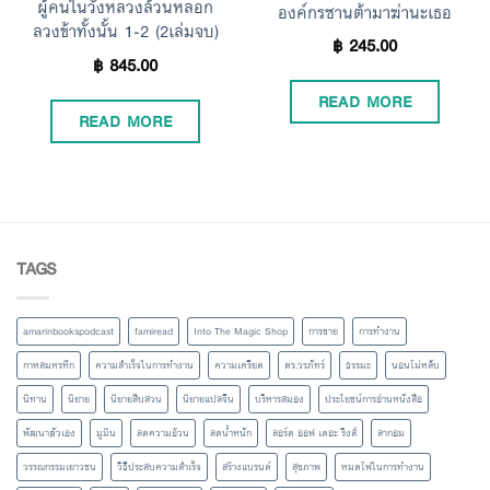
ผู้คนในวังหลวงล้วนหลอก
องค์กรซานต้ามาฆ่านะเธอ
ลวงข้าทั้งนั้น 1-2 (2เล่มจบ)
฿
245.00
฿
845.00
READ MORE
READ MORE
TAGS
amarinbookspodcast
famiread
Into The Magic Shop
การขาย
การทำงาน
กาหลมหรทึก
ความสำเร็จในการทำงาน
ความเครียด
ดร.วรภัทร์
ธรรมะ
นอนไม่หลับ
นิทาน
นิยาย
นิยายสืบสวน
นิยายแปลจีน
บริหารสมอง
ประโยชน์การอ่านหนังสือ
พัฒนาตัวเอง
มูมิน
ลดความอ้วน
ลดน้ำหนัก
ลอร์ด ออฟ เดอะ ริงส์
ลากอม
วรรณกรรมเยาวชน
วิธีประสบความสำเร็จ
สร้างแบรนด์
สุขภาพ
หมดไฟในการทำงาน