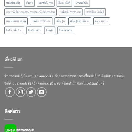
หมอประเสริฐ
หัวเว่ย
ออกกำลังกาย
อีลอน มัสก์
อ่านหนังสือ
อ่านหนังสือ ประโยชน์การอ่านหนังสือ การอ่าน
เคล็ดลับการทำงาน
เชอร์ล็อก โฮล์มส์
เทคนิคการจดโน้ต
เทคนิคการทำงาน
เลี้ยงลูก
เลี้ยงลูกด้วยนิทาน
แดน บราวน์
โคโนะ เก็นโตะ
โรคซึมเศร้า
โรคตับ
โรคเบาหวาน
เกี่ยวกับเรา
ร้านขายหนังสือในนาม Amarinbooks ด้วยบรรยากาศของการซื้อหนังสือที่เป็นมิตรและอบอุ่น
ซึ่งได้รวบรวมหนังสือที่จัดพิมพ์และสร้างสรรค์โดยสำนักพิมพ์ในเครืออมรินทร์
ติดต่อเรา
@amarinpub