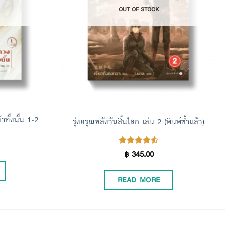
OUT OF STOCK
ทั้งนั้น 1-2
รุ่งอรุณหลังวันสิ้นโลก เล่ม 2 (พิมพ์ซ้ำแล้ว)
฿
345.00
Rated
4.50
out of 5
READ MORE