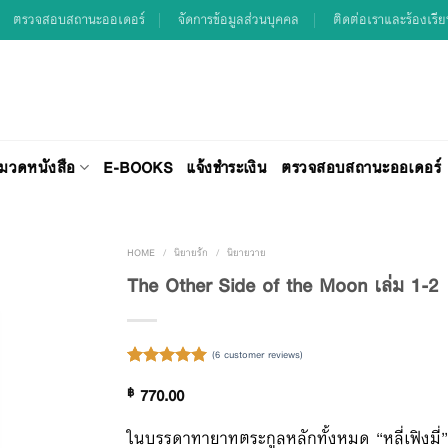
ตรวจสอบสถานะออเดอร์
จัดการข้อมูลส่วนบุคคล
ติดต่อเราและร้องเรี
มวดหนังสือ
E-BOOKS
แจ้งชำระเงิน
ตรวจสอบสถานะออเดอร์
HOME
/
นิยายรัก
/
นิยายวาย
The Other Side of the Moon เล่ม 1-2
Add to
(
6
customer reviews)
Wishlist
Rated
6
5.00
฿
770.00
out of 5
based on
customer
ในบรรดาทายาทตระกูลหลักทั้งหมด “หลี่เฟิงมี่”
ratings