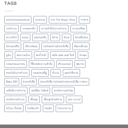
TAGS
amarinbookspodcast
famiread
Into The Magic Shop
การขาย
การทำงาน
กาหลมหรทึก
ความสำเร็จในการทำงาน
ความเครียด
ดร.วรภัทร์
ธรรมะ
นอนไม่หลับ
นิทาน
นิยาย
นิยายสืบสวน
นิยายแปลจีน
บริหารสมอง
ประโยชน์การอ่านหนังสือ
พัฒนาตัวเอง
มูมิน
ลดความอ้วน
ลดน้ำหนัก
ลอร์ด ออฟ เดอะ ริงส์
ลากอม
วรรณกรรมเยาวชน
วิธีประสบความสำเร็จ
สร้างแบรนด์
สุขภาพ
หมดไฟในการทำงาน
หมอประเสริฐ
หัวเว่ย
ออกกำลังกาย
อีลอน มัสก์
อ่านหนังสือ
อ่านหนังสือ ประโยชน์การอ่านหนังสือ การอ่าน
เคล็ดลับการทำงาน
เชอร์ล็อก โฮล์มส์
เทคนิคการจดโน้ต
เทคนิคการทำงาน
เลี้ยงลูก
เลี้ยงลูกด้วยนิทาน
แดน บราวน์
โคโนะ เก็นโตะ
โรคซึมเศร้า
โรคตับ
โรคเบาหวาน