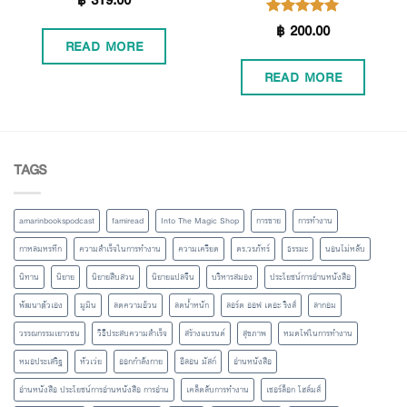
฿
200.00
Rated
5.00
READ MORE
out of 5
READ MORE
TAGS
amarinbookspodcast
famiread
Into The Magic Shop
การขาย
การทำงาน
กาหลมหรทึก
ความสำเร็จในการทำงาน
ความเครียด
ดร.วรภัทร์
ธรรมะ
นอนไม่หลับ
นิทาน
นิยาย
นิยายสืบสวน
นิยายแปลจีน
บริหารสมอง
ประโยชน์การอ่านหนังสือ
พัฒนาตัวเอง
มูมิน
ลดความอ้วน
ลดน้ำหนัก
ลอร์ด ออฟ เดอะ ริงส์
ลากอม
วรรณกรรมเยาวชน
วิธีประสบความสำเร็จ
สร้างแบรนด์
สุขภาพ
หมดไฟในการทำงาน
หมอประเสริฐ
หัวเว่ย
ออกกำลังกาย
อีลอน มัสก์
อ่านหนังสือ
อ่านหนังสือ ประโยชน์การอ่านหนังสือ การอ่าน
เคล็ดลับการทำงาน
เชอร์ล็อก โฮล์มส์