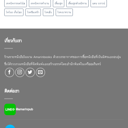
เทคนิคการจดโน้ต
เทคนิคการทำงาน
เลี้ยงลูก
เลี้ยงลูกด้วยนิทาน
แดน บราวน์
โคโนะ เก็นโตะ
โรคซึมเศร้า
โรคตับ
โรคเบาหวาน
เกี่ยวกับเรา
ร้านขายหนังสือในนาม Amarinbooks ด้วยบรรยากาศของการซื้อหนังสือที่เป็นมิตรและอบอุ่น
ซึ่งได้รวบรวมหนังสือที่จัดพิมพ์และสร้างสรรค์โดยสำนักพิมพ์ในเครืออมรินทร์
ติดต่อเรา
@amarinpub