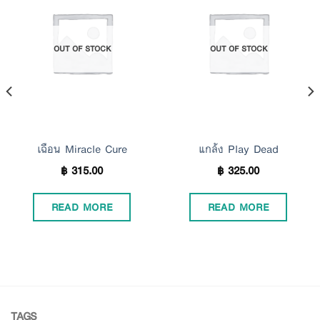
Add to
Add to
OUT OF STOCK
OUT OF STOCK
Wishlist
Wishlist
เฉือน Miracle Cure
แกล้ง Play Dead
฿
315.00
฿
325.00
READ MORE
READ MORE
TAGS