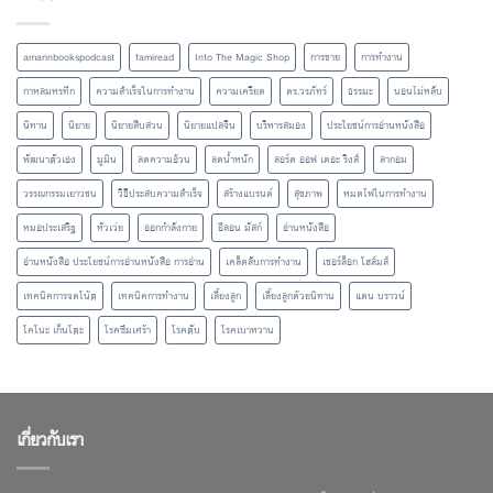
amarinbookspodcast
famiread
Into The Magic Shop
การขาย
การทำงาน
กาหลมหรทึก
ความสำเร็จในการทำงาน
ความเครียด
ดร.วรภัทร์
ธรรมะ
นอนไม่หลับ
นิทาน
นิยาย
นิยายสืบสวน
นิยายแปลจีน
บริหารสมอง
ประโยชน์การอ่านหนังสือ
พัฒนาตัวเอง
มูมิน
ลดความอ้วน
ลดน้ำหนัก
ลอร์ด ออฟ เดอะ ริงส์
ลากอม
วรรณกรรมเยาวชน
วิธีประสบความสำเร็จ
สร้างแบรนด์
สุขภาพ
หมดไฟในการทำงาน
หมอประเสริฐ
หัวเว่ย
ออกกำลังกาย
อีลอน มัสก์
อ่านหนังสือ
อ่านหนังสือ ประโยชน์การอ่านหนังสือ การอ่าน
เคล็ดลับการทำงาน
เชอร์ล็อก โฮล์มส์
เทคนิคการจดโน้ต
เทคนิคการทำงาน
เลี้ยงลูก
เลี้ยงลูกด้วยนิทาน
แดน บราวน์
โคโนะ เก็นโตะ
โรคซึมเศร้า
โรคตับ
โรคเบาหวาน
เกี่ยวกับเรา