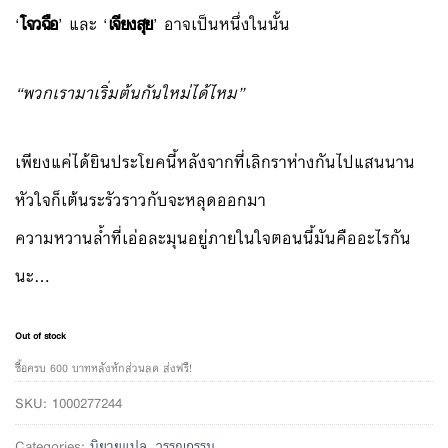
‘
โจวฉือ
’ และ ‘
เจียงสุย
’ อาจเป็นหนึ่งในนั้น
“พวกเรามาเริ่มต้นกันใหม่ได้ไหม”
เพียงแค่ได้ยินประโยคนี้หลังจากที่เลิกราห่างกันไปแสนนาน
หัวใจก็เต้นระรัวราวกับจะหลุดออกมา
ความหวานล้ำที่เอ่อละมุนอยู่ภายในใจตอนนี้มันคืออะไรกัน
นะ…
Out of stock
ซื้อครบ 600 บาทหลังหักส่วนลด ส่งฟรี!
SKU:
1000277244
Categories:
นิยายแปล
,
วรรณกรรม