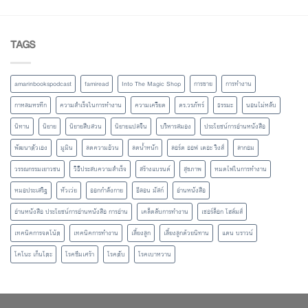
TAGS
amarinbookspodcast
famiread
Into The Magic Shop
การขาย
การทำงาน
กาหลมหรทึก
ความสำเร็จในการทำงาน
ความเครียด
ดร.วรภัทร์
ธรรมะ
นอนไม่หลับ
นิทาน
นิยาย
นิยายสืบสวน
นิยายแปลจีน
บริหารสมอง
ประโยชน์การอ่านหนังสือ
พัฒนาตัวเอง
มูมิน
ลดความอ้วน
ลดน้ำหนัก
ลอร์ด ออฟ เดอะ ริงส์
ลากอม
วรรณกรรมเยาวชน
วิธีประสบความสำเร็จ
สร้างแบรนด์
สุขภาพ
หมดไฟในการทำงาน
หมอประเสริฐ
หัวเว่ย
ออกกำลังกาย
อีลอน มัสก์
อ่านหนังสือ
อ่านหนังสือ ประโยชน์การอ่านหนังสือ การอ่าน
เคล็ดลับการทำงาน
เชอร์ล็อก โฮล์มส์
เทคนิคการจดโน้ต
เทคนิคการทำงาน
เลี้ยงลูก
เลี้ยงลูกด้วยนิทาน
แดน บราวน์
โคโนะ เก็นโตะ
โรคซึมเศร้า
โรคตับ
โรคเบาหวาน