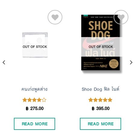
Add to
Add to
OUT OF STOCK
OUT OF STOCK
Wishlist
Wishlist
คนเก่งพูดต่าง
Shoe Dog ฟิล ไนต์
฿
275.00
฿
395.00
Rated
Rated
4.00
5.00
out of 5
out of 5
READ MORE
READ MORE