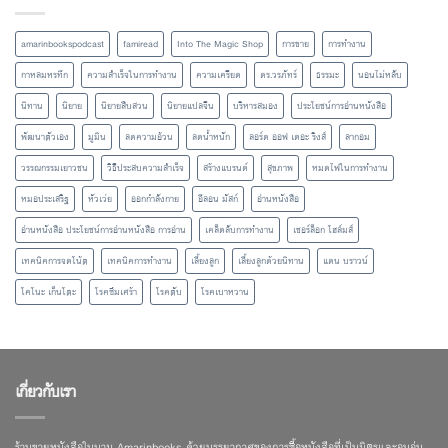
amarinbookspodcast
famiread
Into The Magic Shop
การขาย
การทำงาน
กาหลมหรทึก
ความสำเร็จในการทำงาน
ความเครียด
ดร.วรภัทร์
ธรรมะ
นอนไม่หลับ
นิทาน
นิยาย
นิยายสืบสวน
นิยายแปลจีน
บริหารสมอง
ประโยชน์การอ่านหนังสือ
พัฒนาตัวเอง
มูมิน
ลดความอ้วน
ลดน้ำหนัก
ลอร์ด ออฟ เดอะ ริงส์
ลากอม
วรรณกรรมเยาวชน
วิธีประสบความสำเร็จ
สร้างแบรนด์
สุขภาพ
หมดไฟในการทำงาน
หมอประเสริฐ
หัวเว่ย
ออกกำลังกาย
อีลอน มัสก์
อ่านหนังสือ
อ่านหนังสือ ประโยชน์การอ่านหนังสือ การอ่าน
เคล็ดลับการทำงาน
เชอร์ล็อก โฮล์มส์
เทคนิคการจดโน้ต
เทคนิคการทำงาน
เลี้ยงลูก
เลี้ยงลูกด้วยนิทาน
แดน บราวน์
โคโนะ เก็นโตะ
โรคซึมเศร้า
โรคตับ
โรคเบาหวาน
เกี่ยวกับเรา
ร้านขายหนังสือในนาม Amarinbooks ด้วยบรรยากาศของการซื้อหนังสือที่เป็นมิตรและอบอุ่น