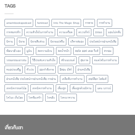
TAGS
amarinbookspodcast
famiread
Into The Magic Shop
การขาย
การทำงาน
กาหลมหรทึก
ความสำเร็จในการทำงาน
ความเครียด
ดร.วรภัทร์
ธรรมะ
นอนไม่หลับ
นิทาน
นิยาย
นิยายสืบสวน
นิยายแปลจีน
บริหารสมอง
ประโยชน์การอ่านหนังสือ
พัฒนาตัวเอง
มูมิน
ลดความอ้วน
ลดน้ำหนัก
ลอร์ด ออฟ เดอะ ริงส์
ลากอม
วรรณกรรมเยาวชน
วิธีประสบความสำเร็จ
สร้างแบรนด์
สุขภาพ
หมดไฟในการทำงาน
หมอประเสริฐ
หัวเว่ย
ออกกำลังกาย
อีลอน มัสก์
อ่านหนังสือ
อ่านหนังสือ ประโยชน์การอ่านหนังสือ การอ่าน
เคล็ดลับการทำงาน
เชอร์ล็อก โฮล์มส์
เทคนิคการจดโน้ต
เทคนิคการทำงาน
เลี้ยงลูก
เลี้ยงลูกด้วยนิทาน
แดน บราวน์
โคโนะ เก็นโตะ
โรคซึมเศร้า
โรคตับ
โรคเบาหวาน
เกี่ยวกับเรา