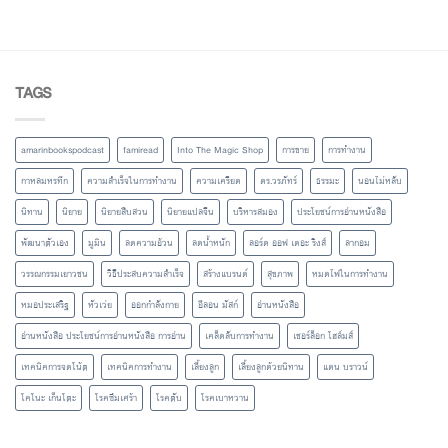
TAGS
amarinbookspodcast
famiread
Into The Magic Shop
การขาย
การทำงาน
กาหลมหรทึก
ความสำเร็จในการทำงาน
ความเครียด
ดร.วรภัทร์
ธรรมะ
นอนไม่หลับ
นิทาน
นิยาย
นิยายสืบสวน
นิยายแปลจีน
บริหารสมอง
ประโยชน์การอ่านหนังสือ
พัฒนาตัวเอง
มูมิน
ลดความอ้วน
ลดน้ำหนัก
ลอร์ด ออฟ เดอะ ริงส์
ลากอม
วรรณกรรมเยาวชน
วิธีประสบความสำเร็จ
สร้างแบรนด์
สุขภาพ
หมดไฟในการทำงาน
หมอประเสริฐ
หัวเว่ย
ออกกำลังกาย
อีลอน มัสก์
อ่านหนังสือ
อ่านหนังสือ ประโยชน์การอ่านหนังสือ การอ่าน
เคล็ดลับการทำงาน
เชอร์ล็อก โฮล์มส์
เทคนิคการจดโน้ต
เทคนิคการทำงาน
เลี้ยงลูก
เลี้ยงลูกด้วยนิทาน
แดน บราวน์
โคโนะ เก็นโตะ
โรคซึมเศร้า
โรคตับ
โรคเบาหวาน