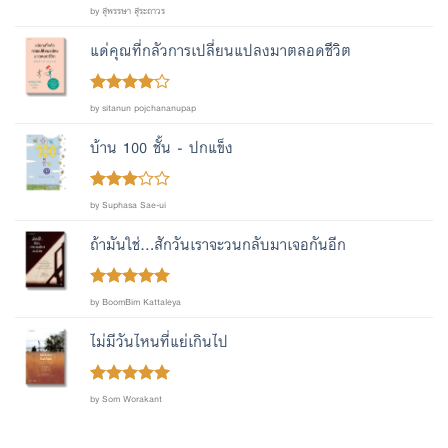
Rated
out
5
by สุพรรษา สุระถาวร
of 5
แด่คุณที่กลัวการเปลี่ยนแปลงมาตลอดชีวิต
Rated
4
by sitanun pojchananupap
out of 5
บ้าน 100 ชั้น - ปกแข็ง
Rated
by Suphasa Sae-ui
out
3
of 5
ถ้ามันใช่...สักวันเราจะวนกลับมาเจอกันอีก
Rated
out
5
by BoomBim Kattaleya
of 5
ไม่มีวันไหนที่แย่เกินไป
Rated
out
5
by Som Worakant
of 5