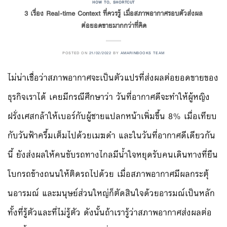
HOW TO
,
SHORTCUT
3 เรื่อง Real-time Context ที่ควรรู้ เมื่อสภาพอากาศรอบตัวส่งผล
ต่อยอดขายมากกว่าที่คิด
POSTED ON
21/02/2022
BY
AMARINBOOKS TEAM
ไม่น่าเชื่อว่าสภาพอากาศจะเป็นตัวแปรที่ส่งผลต่อยอดขายของ
ธุรกิจเราได้ เคยมีกรณีศึกษาว่า วันที่อากาศดีจะทำให้ผู้หญิง
ฝรั่งเศสกล้าให้เบอร์กับผู้ชายแปลกหน้าเพิ่มขึ้น 8% เมื่อเทียบ
กับวันฟ้าครึ้มเต็มไปด้วยเมฆดำ และในวันที่อากาศดีเดียวกัน
นี้ ยังส่งผลให้คนขับรถทางไกลมีน้ำใจหยุดรับคนเดินทางที่ยืน
โบกรถข้างถนนให้ติดรถไปด้วย เมื่อสภาพอากาศมีผลกระตุ้
นอารมณ์ และมนุษย์ส่วนใหญ่ก็ตัดสินใจด้วยอารมณ์เป็นหลัก
ทั้งที่รู้ตัวและที่ไม่รู้ตัว ดังนั้นถ้าเรารู้ว่าสภาพอากาศส่งผลต่อ