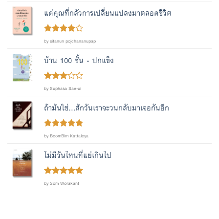
of 5
แด่คุณที่กลัวการเปลี่ยนแปลงมาตลอดชีวิต
Rated
4
by sitanun pojchananupap
out of 5
บ้าน 100 ชั้น - ปกแข็ง
Rated
by Suphasa Sae-ui
out
3
of 5
ถ้ามันใช่...สักวันเราจะวนกลับมาเจอกันอีก
Rated
out
5
by BoomBim Kattaleya
of 5
ไม่มีวันไหนที่แย่เกินไป
Rated
out
5
by Som Worakant
of 5