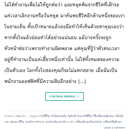
ไม่ใช่ทำงานเพื่อไม่ให้ถูกต่อว่า และหลุดพ้นจากชีวิตที่เฝ้ารอ
แค่เวลาเลิกงานหรือวันหยุด มาค้นพบชีวิตอีกด้านหนึ่งของเรา
ในยามเย็น ตั้งเป้าหมายแล้วลงมือทำให้เห็นด้วยตาคุณเองว่า
หากตั้งใจแล้วย่อมทำได้อย่างแน่นอน แม้บางครั้งจะถูก
หัวหน้าต่อว่าเพราะทำงานผิดพลาด แต่คุณที่รู้ว่าตัวตนเวลา
อยู่ที่ทำงานเป็นแค่เสี้ยวหนึ่งเท่านั้น ไม่ใช่ทั้งหมดของความ
เป็นตัวเอง โลกทั้งใบของคุณก็จะไม่แตกสลาย เมื่อฉันเป็น
พนักงานออฟฟิศที่มีความฝันอีกอย่าง […]
CONTINUE READING
→
Posted in
How To
|
Tagged
การใช้ชีวิต
,
กิจวัตรยามเย็น
,
ข้อคิดดีๆในการใช้ชีวิต
,
วิธีเปลี่ยนพฤติกรรม
,
หลังเลิก
งาน
,
ออกแบบชีวิต
,
เทคนิคการทำงาน
,
เทคนิคเพิ่มเวลาเป็น 2 เท่า
,
เปลี่ยนตัวเองเป็นคนใหม่
,
เปลี่ยนนิสัยตัวเอง
Leave a comment