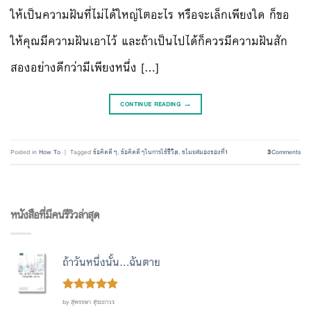
ให้เป็นความฝันที่ไม่ได้ใหญ่โตอะไร หรือจะเล็กเพียงใด ก็ขอ
ให้คุณมีความฝันเอาไว้ และถ้าเป็นไปได้ก็ควรมีความฝันสัก
สองอย่างดีกว่ามีเพียงหนึ่ง […]
CONTINUE READING
→
Posted in
How To
|
Tagged
ข้อคิดดีๆ
,
ข้อคิดดีๆในการใช้ชีวิต
,
ขโมยสมองของที่1
3
Comments
หนังสือที่มีคนรีวิวล่าสุด
ถ้าวันหนึ่งนั้น...ฉันตาย
Rated
out
5
by สุพรรษา สุระถาวร