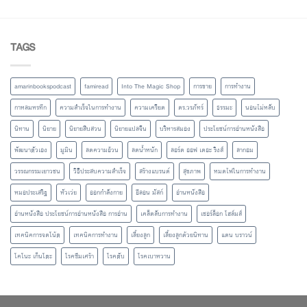
TAGS
amarinbookspodcast
famiread
Into The Magic Shop
การขาย
การทำงาน
กาหลมหรทึก
ความสำเร็จในการทำงาน
ความเครียด
ดร.วรภัทร์
ธรรมะ
นอนไม่หลับ
นิทาน
นิยาย
นิยายสืบสวน
นิยายแปลจีน
บริหารสมอง
ประโยชน์การอ่านหนังสือ
พัฒนาตัวเอง
มูมิน
ลดความอ้วน
ลดน้ำหนัก
ลอร์ด ออฟ เดอะ ริงส์
ลากอม
วรรณกรรมเยาวชน
วิธีประสบความสำเร็จ
สร้างแบรนด์
สุขภาพ
หมดไฟในการทำงาน
หมอประเสริฐ
หัวเว่ย
ออกกำลังกาย
อีลอน มัสก์
อ่านหนังสือ
อ่านหนังสือ ประโยชน์การอ่านหนังสือ การอ่าน
เคล็ดลับการทำงาน
เชอร์ล็อก โฮล์มส์
เทคนิคการจดโน้ต
เทคนิคการทำงาน
เลี้ยงลูก
เลี้ยงลูกด้วยนิทาน
แดน บราวน์
โคโนะ เก็นโตะ
โรคซึมเศร้า
โรคตับ
โรคเบาหวาน