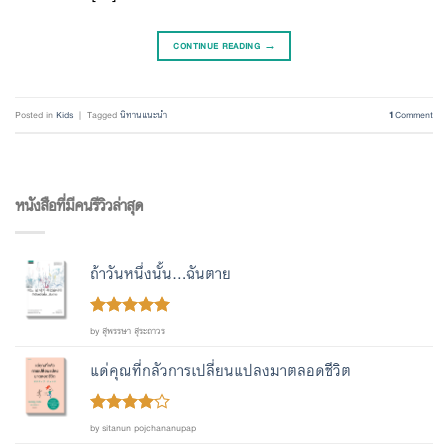
CONTINUE READING
→
Posted in
Kids
|
Tagged
นิทานแนะนำ
1
Comment
หนังสือที่มีคนรีวิวล่าสุด
ถ้าวันหนึ่งนั้น...ฉันตาย
Rated
out
5
by สุพรรษา สุระถาวร
of 5
แด่คุณที่กลัวการเปลี่ยนแปลงมาตลอดชีวิต
Rated
4
by sitanun pojchananupap
out of 5