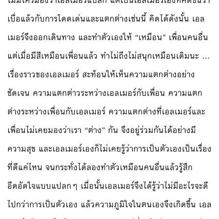
ไม่มีใครมองว่าเอลเมอร์แปลก แต่เป็นเอลเมอร์เองที่คิดขึ้นว่า
เบื่อแล้วกับการโดดเด่นและแตกต่างเช่นนี้ คิดได้ดังนั้น เอล
เมอร์จึงออกเดินทาง และทำตัวเองให้ “เหมือน” เพื่อนคนอื่น
แต่เมื่อมีสีเหมือนเพื่อนแล้ว ทำไม่ถึงไม่สนุกเหมือนเดิมนะ …
เรื่องราวของเอลเมอร์ สะท้อนให้เห็นความแตกต่างอย่าง
ชัดเจน ความแตกต่าวระหว่างเอลเมอร์กับเพื่อน ความแตก
ต่างระหว่างเพื่อนกับเอลเมอร์ ความแตกต่างที่เอลเมอร์และ
เพื่อนไม่เคยมองว่าเรา “ต่าง” กัน จึงอยู่ร่วมกันได้อย่างมี
ความสุข และเอลเมอร์เองก็ไม่เคยรู้ว่าการเป็นตัวเองเป็นเรื่อง
ที่ดีแค่ไหน จนกระทั่งได้ลองทำตัวเหมือนคนอื่นแล้วรู้สึก
อึดอัดใจแบบแปลกๆ เมื่อนั้นเอลเมอร์จึงได้รู้ว่าไม่มีอะไรจะดี
ไปกว่าการเป็นตัวเอง แล้วความภูมิใจในตนเองจึงเกิดขึ้น เอล