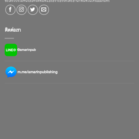
ซึ่งได้รวบรวมหนังสือที่จัดพิมพ์และสร้างสรรค์โดยสำนักพิมพ์ในเครืออมรินทร์
ติดต่อเรา
@amarinpub
m.me/amarinpublishing