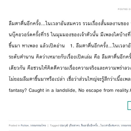
POSTED 
ลืมตาตื่นอีกครั้ง…ในเวลาอันสมควร รวมเรื่องสั้นผลงานของ ปอ
นบุ๊คอวอร์ดครั้งที่15 ในมุมมองของเจ้าตัวนั้น มีเพลงใดบ้า
ขึ้นมา หาเพลง แล้วเปิดอ่าน 1. ลืมตาตื่นอีกครั้ง…ในเ
ระดับตำนาน คิดว่าเหมาะกับเรื่องเปิดเล่ม คือ ลืมตาตื่นอีก
เดียวกัน คือชวนให้คิดตีความเรื่องความจริงและความพร่าลวง
ไม่ยอมลืมตาขึ้นมาหรือเปล่า เชื่อว่าส่วนใหญ่จะรู้สึกว่าเนื้อเพล
fantasy? Caught in a landslide, No escape from reality
Posted in
Fiction
,
วรรณกรรมไทย
|
Tagged
ปองวุฒิ รุจิระชาคร
,
ลืมตาตื่นอีกครั้ง...ในเวลาอันสมควร
,
วรรณกรร