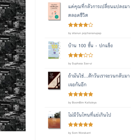
แด่คุณที่กลัวการเปลี่ยนแปลงมา
ตลอดชีวิต
Rated
4
by sitanun pojchananupap
out of 5
บ้าน 100 ชั้น - ปกแข็ง
Rated
by Suphasa Sae-ui
out
3
of 5
ถ้ามันใช่...สักวันเราจะวนกลับมา
เจอกันอีก
Rated
out
5
by BoomBim Kattaleya
of 5
ไม่มีวันไหนที่แย่เกินไป
Rated
out
5
by Som Worakant
of 5