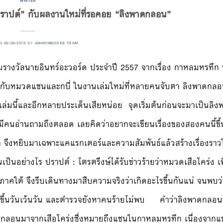
WRITER
ปราปต์” กับผลงานใหม่ที่รอคอย “ลิงพาดกลอน”
ON
06/09/2018
BY
AMARINBOOKS TEAM
รางวัลนายอินทร์อะวอร์ด ประจำปี 2557 จากเรื่อง กาหลมหรทึก 
พร้อมกับหมวดแชนและกบี่ ในงานเล่มใหม่ที่หลายคนจับตา ลิงพาดกล
นเล่มนี้และอีกหลายประเด็นเสียหน่อย จุดเริ่มต้นก่อนจะมาเป็นล
คนอ่านถามถึงตลอด เลยคิดว่าอยากจะเขียนเรื่องของสองคนนี้ขึ้น
ึก จึงหยิบมาเฉพาะแคแรกเตอร์และความสัมพันธ์แล้วสร้างเรื่องราว
ป็นอย่างไร ปราปต์ : ไตรตรึงษ์ได้รับข่าวร้ายว่าหมวดเสือโคร่ง เพื่
ทางภาคใต้ จึงรีบเดินทางมาสืบความจริงว่าเกิดอะไรขึ้นกันแน่ จนพ
่เกิดขึ้นวันเว้นวัน และตำรวจยังหาคนร้ายไม่พบ คำว่าลิงพาดกล
าดกลอนมาจากเสือโคร่งซึ่งหมายถึงแชนในกาหลมหรทึก เนื่องจาก