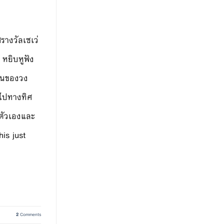
รางวัลเซเว่
 หยิบหูฟัง
่นของวง
งไปทางทิศ
กตัวเองและ
his just
2
Comments