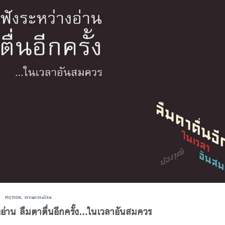
FICTION
,
วรรณกรรมไทย
งอ่าน ลืมตาตื่นอีกครั้ง…ในเวลาอันสมควร