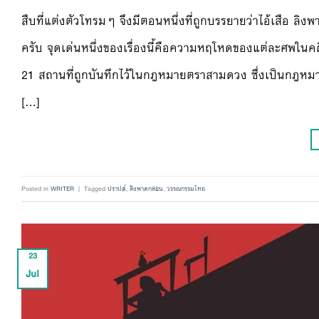
สืบที่แต่งตัวโทรมๆ จึงมีตอนหนึ่งที่ถูกบรรยายว่าไอ้เสือ ลิ
ครับ จุดเด่นหนึ่งของเรื่องนี้คือความหฤโหดของแต่ละศพในคด
21 สถานที่ถูกบันทึกไว้ในกฎหมายตราสามดวง ซึ่งเป็นกฎหมา
[…]
Posted in
WRITER
|
Tagged
ปราปต์
,
ลิงพาดกลอน
,
วรรณกรรมไทย
23
Jul