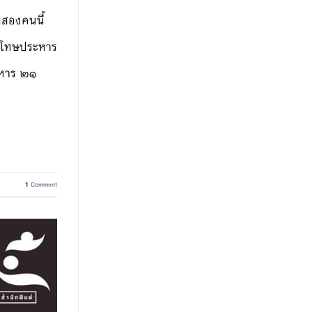
ยสองคนนี้
ากโทษประหาร
ะหาร ๒๑
1
Comment