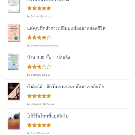
Rated
out
5
by สุพรรษา สุระถาวร
of 5
แด่คุณที่กลัวการเปลี่ยนแปลงมาตลอดชีวิต
Rated
4
by sitanun pojchananupap
out of 5
บ้าน 100 ชั้น - ปกแข็ง
Rated
by Suphasa Sae-ui
out
3
of 5
ถ้ามันใช่...สักวันเราจะวนกลับมาเจอกันอีก
Rated
out
5
by BoomBim Kattaleya
of 5
ไม่มีวันไหนที่แย่เกินไป
Rated
out
5
by Som Worakant