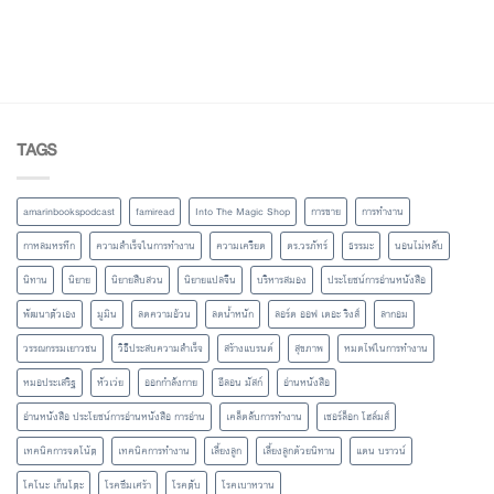
of 5
TAGS
amarinbookspodcast
famiread
Into The Magic Shop
การขาย
การทำงาน
กาหลมหรทึก
ความสำเร็จในการทำงาน
ความเครียด
ดร.วรภัทร์
ธรรมะ
นอนไม่หลับ
นิทาน
นิยาย
นิยายสืบสวน
นิยายแปลจีน
บริหารสมอง
ประโยชน์การอ่านหนังสือ
พัฒนาตัวเอง
มูมิน
ลดความอ้วน
ลดน้ำหนัก
ลอร์ด ออฟ เดอะ ริงส์
ลากอม
วรรณกรรมเยาวชน
วิธีประสบความสำเร็จ
สร้างแบรนด์
สุขภาพ
หมดไฟในการทำงาน
หมอประเสริฐ
หัวเว่ย
ออกกำลังกาย
อีลอน มัสก์
อ่านหนังสือ
อ่านหนังสือ ประโยชน์การอ่านหนังสือ การอ่าน
เคล็ดลับการทำงาน
เชอร์ล็อก โฮล์มส์
เทคนิคการจดโน้ต
เทคนิคการทำงาน
เลี้ยงลูก
เลี้ยงลูกด้วยนิทาน
แดน บราวน์
โคโนะ เก็นโตะ
โรคซึมเศร้า
โรคตับ
โรคเบาหวาน