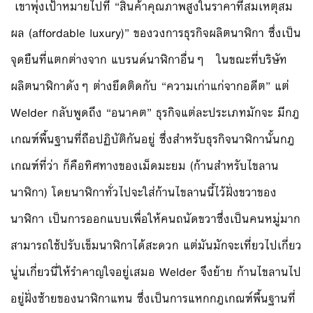
เขาพุ่งเป้าหมายไปที่ “สินค้าคุณภาพสูงในราคาที่สมเหตุสม
ผล (affordable luxury)” ของวงการธุรกิจผลิตนาฬิกา ซึ่งเป็น
จุดยืนที่แตกต่างจาก แบรนด์นาฬิกาอื่นๆ ในขณะที่บริษัท
ผลิตนาฬิกาดังๆ ต่างยึดติดกับ “ความเก่าแก่จากอดีต” แต่
Welder กลับพูดถึง “อนาคต” ธุรกิจแต่ละประเภทมักจะ มีกฎ
เกณฑ์พื้นฐานที่ถือปฏิบัติกันอยู่ ซึ่งสำหรับธุรกิจนาฬิกานั้นกฎ
เกณฑ์ที่ว่า ก็คือทิศทางของเม็ดมะยม (ก้านสำหรับไขลาน
นาฬิกา) โดยนาฬิกาทั่วไปจะใส่ก้านไขลานนี้ไว้ฝั่งขวาของ
นาฬิกา เป็นการออกแบบเพื่อให้คนถนัดขวาซึ่งเป็นคนหมู่มาก
สามารถใช้ปรับเข็มนาฬิกาได้สะดวก แต่มันมักจะเที่ยวไปเกี่ยว
นู่นเกี่ยวนี่ให้รำคาญใจอยู่เสมอ Welder จึงย้าย ก้านไขลานไป
อยู่ฝั่งซ้ายของนาฬิกาแทน ซึ่งเป็นการแหกกฎเกณฑ์พื้นฐานที่