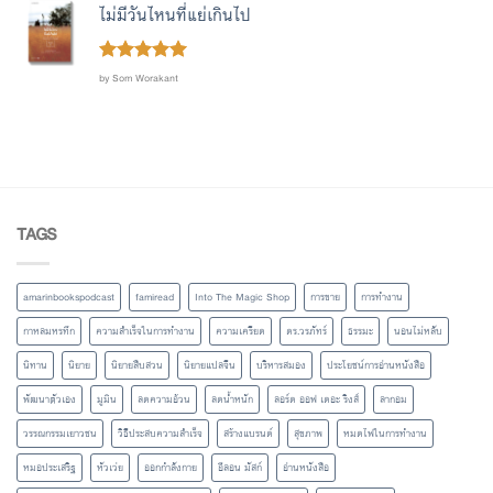
ไม่มีวันไหนที่แย่เกินไป
Rated
out
5
by Som Worakant
of 5
TAGS
amarinbookspodcast
famiread
Into The Magic Shop
การขาย
การทำงาน
กาหลมหรทึก
ความสำเร็จในการทำงาน
ความเครียด
ดร.วรภัทร์
ธรรมะ
นอนไม่หลับ
นิทาน
นิยาย
นิยายสืบสวน
นิยายแปลจีน
บริหารสมอง
ประโยชน์การอ่านหนังสือ
พัฒนาตัวเอง
มูมิน
ลดความอ้วน
ลดน้ำหนัก
ลอร์ด ออฟ เดอะ ริงส์
ลากอม
วรรณกรรมเยาวชน
วิธีประสบความสำเร็จ
สร้างแบรนด์
สุขภาพ
หมดไฟในการทำงาน
หมอประเสริฐ
หัวเว่ย
ออกกำลังกาย
อีลอน มัสก์
อ่านหนังสือ