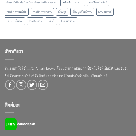
อ่านหนังสือ ประโยชน์การอ่านหนังสือ การอ่าน
เคล็ดลับการทำงาน
เชอร์ล็อก โฮล์มส์
เทคนิคการจดโน้ต
เทคนิคการทำงาน
เลี้ยงลูก
เลี้ยงลูกด้วยนิทาน
แดน บราวน์
โคโนะ เก็นโตะ
โรคซึมเศร้า
โรคตับ
โรคเบาหวาน
เกี่ยวกับเรา
ร้านขายหนังสือในนาม Amarinbooks ด้วยบรรยากาศของการซื้อหนังสือที่เป็นมิตรและอบอุ่น
ซึ่งได้รวบรวมหนังสือที่จัดพิมพ์และสร้างสรรค์โดยสำนักพิมพ์ในเครืออมรินทร์
ติดต่อเรา
@amarinpub