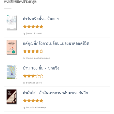
หนังสือที่มีคนรีวิวล่าสุด
ถ้าวันหนึ่งนั้น...ฉันตาย
Rated
out
5
by สุพรรษา สุระถาวร
of 5
แด่คุณที่กลัวการเปลี่ยนแปลงมาตลอดชีวิต
Rated
4
by sitanun pojchananupap
out of 5
บ้าน 100 ชั้น - ปกแข็ง
Rated
by Suphasa Sae-ui
out
3
of 5
ถ้ามันใช่...สักวันเราจะวนกลับมาเจอกันอีก
Rated
out
5
by BoomBim Kattaleya
of 5