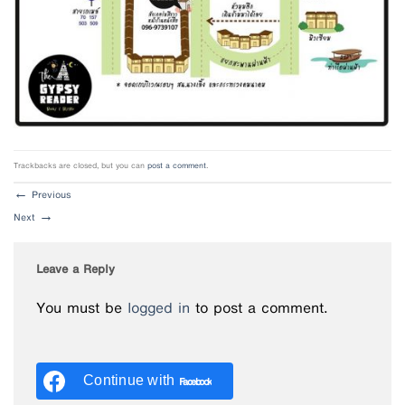
Trackbacks are closed, but you can
post a comment
.
←
Previous
Next
→
Leave a Reply
You must be
logged in
to post a comment.
Continue with
Facebook