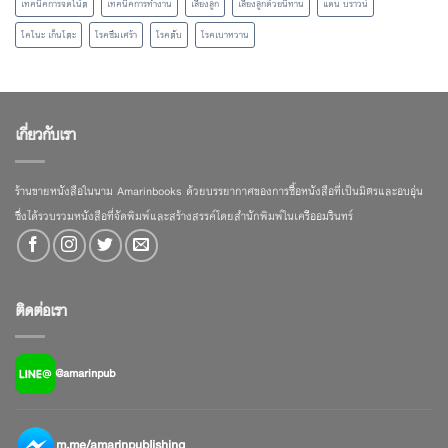
เทคนิคการจดโน้ต
เทคนิคการทำงาน
เลี้ยงลูก
เลี้ยงลูกด้วยนิทาน
แดน บราวน์
โคโนะ เก็นโตะ
โรคซึมเศร้า
โรคตับ
โรคเบาหวาน
เกี่ยวกับเรา
ร้านขายหนังสือในนาม Amarinbooks ด้วยบรรยากาศของการซื้อหนังสือที่เป็นมิตรและอบอุ่น
ซึ่งได้รวบรวมหนังสือที่จัดพิมพ์และสร้างสรรค์โดยสำนักพิมพ์ในเครืออมรินทร์
ติดต่อเรา
@amarinpub
m.me/amarinpublishing