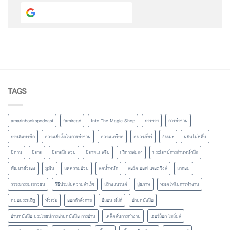
Continue with
Google
TAGS
amarinbookspodcast
famiread
Into The Magic Shop
การขาย
การทำงาน
กาหลมหรทึก
ความสำเร็จในการทำงาน
ความเครียด
ดร.วรภัทร์
ธรรมะ
นอนไม่หลับ
นิทาน
นิยาย
นิยายสืบสวน
นิยายแปลจีน
บริหารสมอง
ประโยชน์การอ่านหนังสือ
พัฒนาตัวเอง
มูมิน
ลดความอ้วน
ลดน้ำหนัก
ลอร์ด ออฟ เดอะ ริงส์
ลากอม
วรรณกรรมเยาวชน
วิธีประสบความสำเร็จ
สร้างแบรนด์
สุขภาพ
หมดไฟในการทำงาน
หมอประเสริฐ
หัวเว่ย
ออกกำลังกาย
อีลอน มัสก์
อ่านหนังสือ
อ่านหนังสือ ประโยชน์การอ่านหนังสือ การอ่าน
เคล็ดลับการทำงาน
เชอร์ล็อก โฮล์มส์