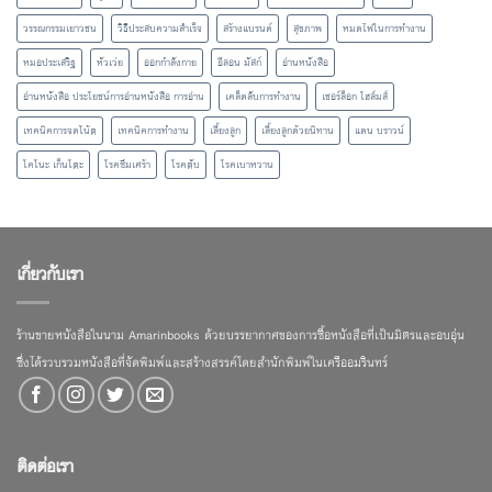
วรรณกรรมเยาวชน
วิธีประสบความสำเร็จ
สร้างแบรนด์
สุขภาพ
หมดไฟในการทำงาน
หมอประเสริฐ
หัวเว่ย
ออกกำลังกาย
อีลอน มัสก์
อ่านหนังสือ
อ่านหนังสือ ประโยชน์การอ่านหนังสือ การอ่าน
เคล็ดลับการทำงาน
เชอร์ล็อก โฮล์มส์
เทคนิคการจดโน้ต
เทคนิคการทำงาน
เลี้ยงลูก
เลี้ยงลูกด้วยนิทาน
แดน บราวน์
โคโนะ เก็นโตะ
โรคซึมเศร้า
โรคตับ
โรคเบาหวาน
เกี่ยวกับเรา
ร้านขายหนังสือในนาม Amarinbooks ด้วยบรรยากาศของการซื้อหนังสือที่เป็นมิตรและอบอุ่น
ซึ่งได้รวบรวมหนังสือที่จัดพิมพ์และสร้างสรรค์โดยสำนักพิมพ์ในเครืออมรินทร์
ติดต่อเรา