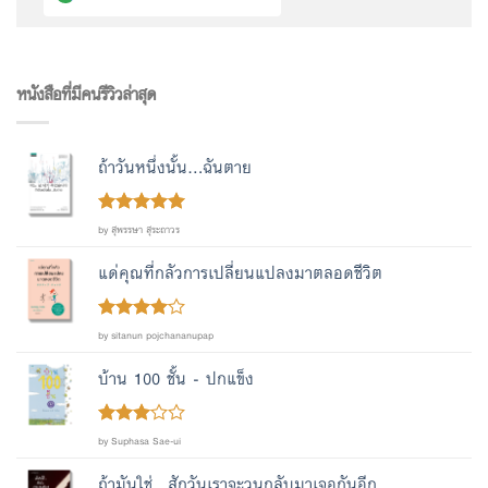
หนังสือที่มีคนรีวิวล่าสุด
ถ้าวันหนึ่งนั้น...ฉันตาย
Rated
out
5
by สุพรรษา สุระถาวร
of 5
แด่คุณที่กลัวการเปลี่ยนแปลงมาตลอดชีวิต
Rated
4
by sitanun pojchananupap
out of 5
บ้าน 100 ชั้น - ปกแข็ง
Rated
by Suphasa Sae-ui
out
3
of 5
ถ้ามันใช่...สักวันเราจะวนกลับมาเจอกันอีก