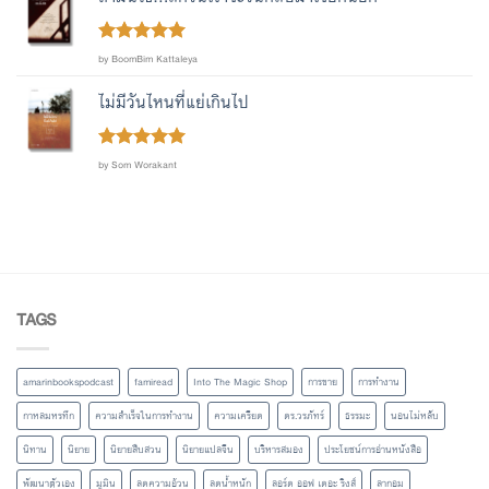
Rated
out
5
by BoomBim Kattaleya
of 5
ไม่มีวันไหนที่แย่เกินไป
Rated
out
5
by Som Worakant
of 5
TAGS
amarinbookspodcast
famiread
Into The Magic Shop
การขาย
การทำงาน
กาหลมหรทึก
ความสำเร็จในการทำงาน
ความเครียด
ดร.วรภัทร์
ธรรมะ
นอนไม่หลับ
นิทาน
นิยาย
นิยายสืบสวน
นิยายแปลจีน
บริหารสมอง
ประโยชน์การอ่านหนังสือ
พัฒนาตัวเอง
มูมิน
ลดความอ้วน
ลดน้ำหนัก
ลอร์ด ออฟ เดอะ ริงส์
ลากอม