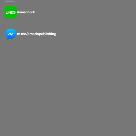
@amarinpub
m.me/amarinpublishing