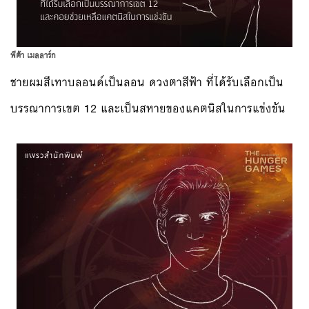
พีต้า เมลลาร์ก
ชายผมสีเทาบลอนด์เป็นลอน ดวงตาสีฟ้า ที่ได้รับเลือกเป็น
บรรณาการเขต 12 และเป็นสหายของแคตนิสในการแข่งขัน