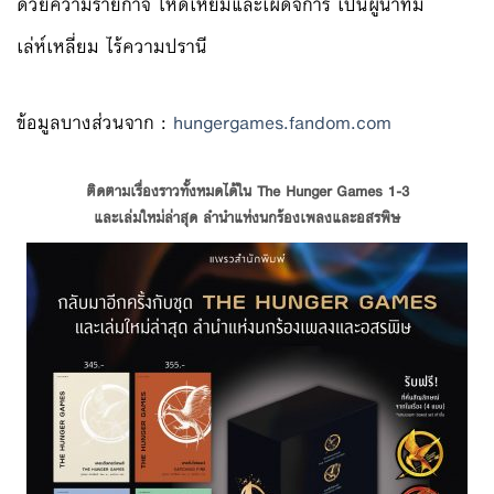
ด้วยความร้ายกาจ โหดเหี้ยมและเผด็จการ เป็นผู้นำที่มี
เล่ห์เหลี่ยม ไร้ความปรานี
ข้อมูลบางส่วนจาก :
hungergames.fandom.com
ติดตามเรื่องราวทั้งหมดได้ใน The Hunger Games 1-3
และเล่มใหม่ล่าสุด ลำนำแห่งนกร้องเพลงและอสรพิษ