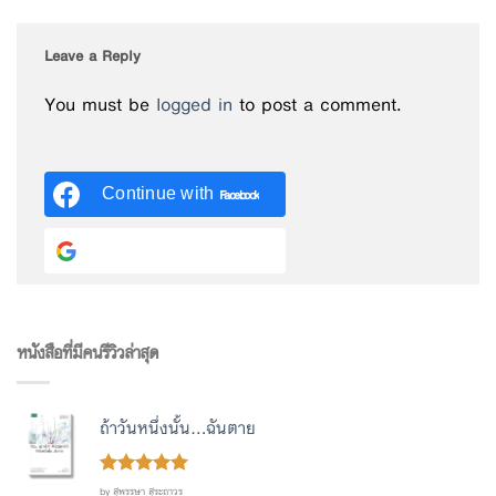
Leave a Reply
You must be
logged in
to post a comment.
Continue with
Facebook
Continue with
Google
หนังสือที่มีคนรีวิวล่าสุด
ถ้าวันหนึ่งนั้น...ฉันตาย
Rated
out
5
by สุพรรษา สุระถาวร