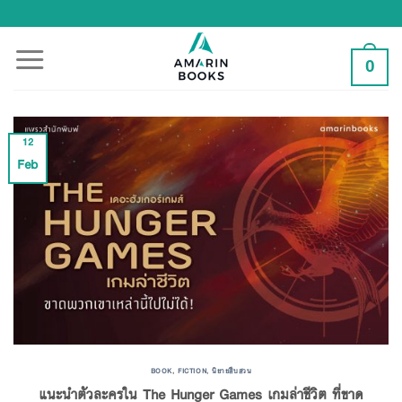
Skip
to
content
0
12
Feb
BOOK
,
FICTION
,
นิยายสืบสวน
แนะนำตัวละครใน The Hunger Games เกมล่าชีวิต ที่ขาด