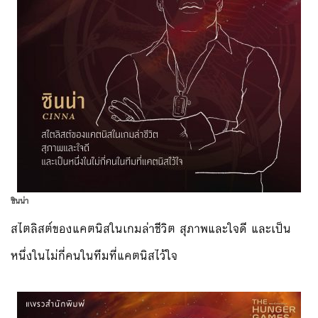
ซินน่า
สไตลิสต์ของแคตนิสในเกมล่าชีวิต สุภาพและใจดี และเป็น
หนึ่งในไม่กี่คนในทีมที่แคตนิสไว้ใจ