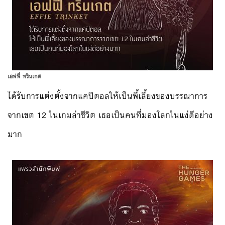
เอฟฟี่ ทรินเกต
ได้รับการแต่งตั้งจากแคปิตอลให้เป็นพี้เลี้ยงของบรรณาการ
จากเขต 12 ในเกมล่าชีวิต เธอเป็นคนที่มองโลกในแง่ดีอย่าง
มาก