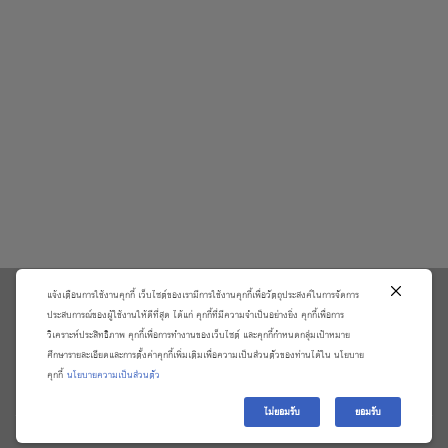
แจ้งเตือนการใช้งานคุกกี้ เว็บไซต์ของเรามีการใช้งานคุกกี้เพื่อวัตถุประสงค์ในการจัดการ
\
ประสบการณ์ของผู้ใช้งานให้ดีที่สุด ได้แก่ คุกกี้ที่มีความจำเป็นอย่างยิ่ง คุกกี้เพื่อการ
วิเคราะห์ประสิทธิภาพ คุกกี้เพื่อการทำงานของเว็บไซต์ และคุกกี้กำหนดกลุ่มเป้าหมาย
เกี่ยวกับเรา
วิธีการสั่งซื้อสินค้าและการรับประกันสินค้า
ศึกษารายละเอียดและการตั้งค่าคุกกี้เพิ่มเติมเพื่อความเป็นส่วนตัวของท่านได้ใน นโยบาย
แจ้งชำระเงิน
ตรวจสอบสถานะออเดอร์
คุกกี้
นโยบายความเป็นส่วนตัว
จัดการข้อมูลส่วนบุคคล
ติดต่อเราและร้องเรียน
ไม่ยอมรับ
ยอมรับ
Copyright 2026 ©
บริษัท อมรินทร์ บุ๊ค เซ็นเตอร์ จํากัด