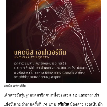
แคตนิส เอฟเวอร์ดีน
เด็กสาววัยรุ่นฐานะสมาชิกคนหนึ่งของเขต 12 และอาสาเข้า
แข่งขันเกมล่าเกมครั้งที่ 74 แทน
พริมโรส
น้องสาว เธอเป็นนัก