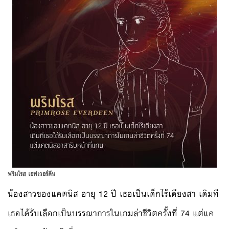
พริมโรส เอฟเวอร์ดีน
น้องสาวของแคตนิส อายุ 12 ปี เธอเป็นเด็กไร้เดียงสา เดิมที
เธอได้รับเลือกเป็นบรรณาการในเกมล่าชีวิตครั้งที่ 74 แต่แค