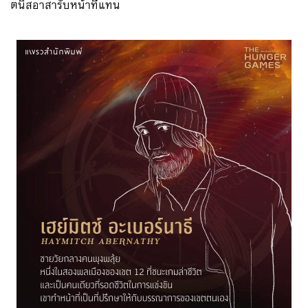
ตนิสอาสารับหน้าที่แทน