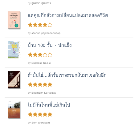
Rated
out
5
by สุพรรษา สุระถาวร
of 5
แด่คุณที่กลัวการเปลี่ยนแปลงมาตลอดชีวิต
Rated
4
by sitanun pojchananupap
out of 5
บ้าน 100 ชั้น - ปกแข็ง
Rated
by Suphasa Sae-ui
out
3
of 5
ถ้ามันใช่...สักวันเราจะวนกลับมาเจอกันอีก
Rated
out
5
by BoomBim Kattaleya
of 5
ไม่มีวันไหนที่แย่เกินไป
Rated
out
5
by Som Worakant
of 5