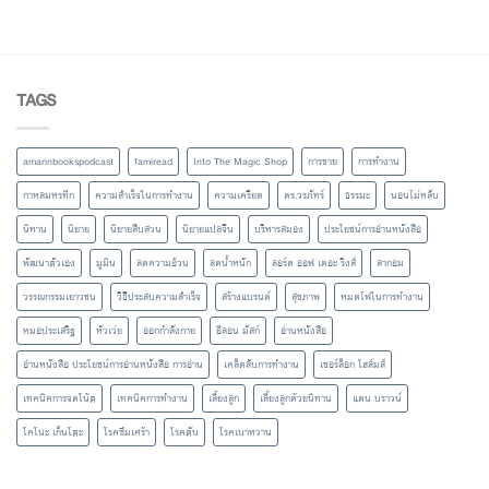
TAGS
amarinbookspodcast
famiread
Into The Magic Shop
การขาย
การทำงาน
กาหลมหรทึก
ความสำเร็จในการทำงาน
ความเครียด
ดร.วรภัทร์
ธรรมะ
นอนไม่หลับ
นิทาน
นิยาย
นิยายสืบสวน
นิยายแปลจีน
บริหารสมอง
ประโยชน์การอ่านหนังสือ
พัฒนาตัวเอง
มูมิน
ลดความอ้วน
ลดน้ำหนัก
ลอร์ด ออฟ เดอะ ริงส์
ลากอม
วรรณกรรมเยาวชน
วิธีประสบความสำเร็จ
สร้างแบรนด์
สุขภาพ
หมดไฟในการทำงาน
หมอประเสริฐ
หัวเว่ย
ออกกำลังกาย
อีลอน มัสก์
อ่านหนังสือ
อ่านหนังสือ ประโยชน์การอ่านหนังสือ การอ่าน
เคล็ดลับการทำงาน
เชอร์ล็อก โฮล์มส์
เทคนิคการจดโน้ต
เทคนิคการทำงาน
เลี้ยงลูก
เลี้ยงลูกด้วยนิทาน
แดน บราวน์
โคโนะ เก็นโตะ
โรคซึมเศร้า
โรคตับ
โรคเบาหวาน