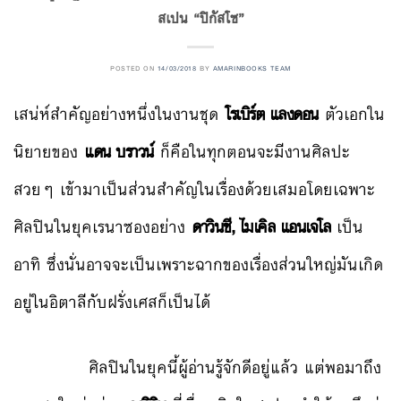
สเปน “ปิกัสโซ”
POSTED ON
14/03/2018
BY
AMARINBOOKS TEAM
เสน่ห์สำคัญอย่างหนึ่งในงานชุด
โรเบิร์ต แลงดอน
ตัวเอกใน
นิยายของ
แดน บราวน์
ก็คือในทุกตอนจะมีงานศิลปะ
สวยๆ เข้ามาเป็นส่วนสำคัญในเรื่องด้วยเสมอโดยเฉพาะ
ศิลปินในยุคเรนาซองอย่าง
ดาวินชี, ไมเคิล แอนเจโล
เป็น
อาทิ ซึ่งนั่นอาจจะเป็นเพราะฉากของเรื่องส่วนใหญ่มันเกิด
อยู่ในอิตาลีกับฝรั่งเศสก็เป็นได้
ศิลปินในยุคนี้ผู้อ่านรู้จักดีอยู่แล้ว แต่พอมาถึง