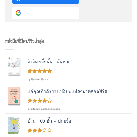
Continue with
Google
หนังสือที่มีคนรีวิวล่าสุด
ถ้าวันหนึ่งนั้น...ฉันตาย
Rated
out
5
by สุพรรษา สุระถาวร
of 5
แด่คุณที่กลัวการเปลี่ยนแปลงมาตลอดชีวิต
Rated
4
by sitanun pojchananupap
out of 5
บ้าน 100 ชั้น - ปกแข็ง