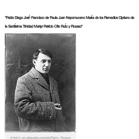
“Pablo Diego José Francisco de Paula Juan Nepomuceno María de los Remedios Cipriano de
la Santísima Trinidad Martyr Patricio Clito Ruíz y Picasso”
ภาพจาก en.wikipedia.org/wiki/Pablo_Picasso