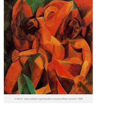
ภาพจาก www.wikiart.org/en/pablo-picasso/three-women-1908