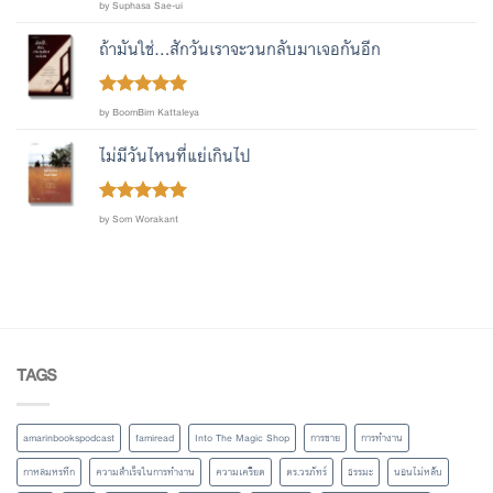
Rated
by Suphasa Sae-ui
out
3
of 5
ถ้ามันใช่...สักวันเราจะวนกลับมาเจอกันอีก
Rated
out
5
by BoomBim Kattaleya
of 5
ไม่มีวันไหนที่แย่เกินไป
Rated
out
5
by Som Worakant
of 5
TAGS
amarinbookspodcast
famiread
Into The Magic Shop
การขาย
การทำงาน
กาหลมหรทึก
ความสำเร็จในการทำงาน
ความเครียด
ดร.วรภัทร์
ธรรมะ
นอนไม่หลับ