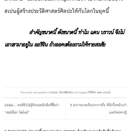
สเปนผู้สร้างประวัติศาสตร์ศิลปะให้กับโลกในยุคนี้
สำคัญขนาดนี้ ดังขนาดนี้ ทำไม แดน บราวน์ จึงไม่
เอาเขามาอยู่ใน ออริจิน ถ้าเจอคงต้องถามให้หายสงสัย
This entry was posted in
Fiction
,
นิยายสืบสวน
and tagged
ปิกัสโซ
,
แดน บราวน์
.
แด่คุณ… คนที่ยังไม่รู้จักยอดนักสืบที่ชื่อว่า
6 อาการบาดเจ็บจากการวิ่ง ที่นักวิ่งหน้าเก่า
“เชอร์ล็อก โฮล์มส์”
และใหม่ควรรู้