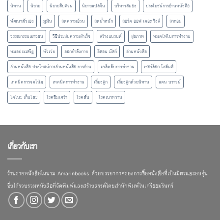
นิทาน
นิยาย
นิยายสืบสวน
นิยายแปลจีน
บริหารสมอง
ประโยชน์การอ่านหนังสือ
พัฒนาตัวเอง
มูมิน
ลดความอ้วน
ลดน้ำหนัก
ลอร์ด ออฟ เดอะ ริงส์
ลากอม
วรรณกรรมเยาวชน
วิธีประสบความสำเร็จ
สร้างแบรนด์
สุขภาพ
หมดไฟในการทำงาน
หมอประเสริฐ
หัวเว่ย
ออกกำลังกาย
อีลอน มัสก์
อ่านหนังสือ
อ่านหนังสือ ประโยชน์การอ่านหนังสือ การอ่าน
เคล็ดลับการทำงาน
เชอร์ล็อก โฮล์มส์
เทคนิคการจดโน้ต
เทคนิคการทำงาน
เลี้ยงลูก
เลี้ยงลูกด้วยนิทาน
แดน บราวน์
โคโนะ เก็นโตะ
โรคซึมเศร้า
โรคตับ
โรคเบาหวาน
เกี่ยวกับเรา
ร้านขายหนังสือในนาม Amarinbooks ด้วยบรรยากาศของการซื้อหนังสือที่เป็นมิตรและอบอุ่น
ซึ่งได้รวบรวมหนังสือที่จัดพิมพ์และสร้างสรรค์โดยสำนักพิมพ์ในเครืออมรินทร์