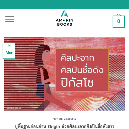
Skip
to
content
0
14
Mar
FICTION
,
นิยายสืบสวน
ปูพื้นฐานก่อนอ่าน Origin ด้วยศิลปะจากศิลปินชื่อดังชาว