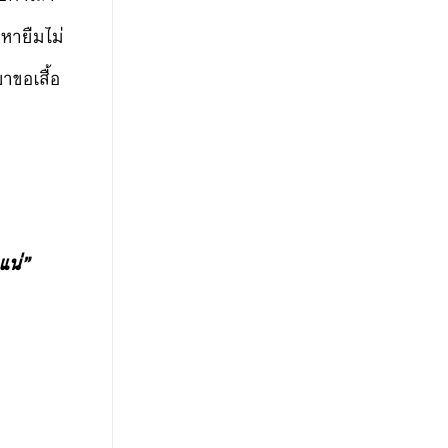
็หายืมไม่
าขอเสื้อ
แน่”