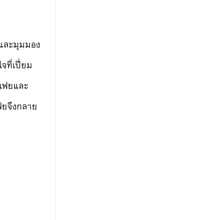
ดและมุมมอง
ที่เปี่ยม
้งเฟยและ
เฟยจึงกลาย