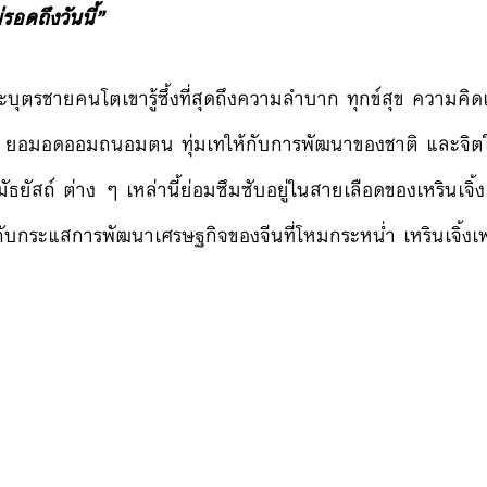
อดถึงวันนี้”
บุตรชายคนโตเขารู้ซึ้งที่สุดถึงความลำบาก ทุกข์สุข ความคิ
ใหญ่ ยอมอดออมถนอมตน ทุ่มเทให้กับการพัฒนาของชาติ และจิตใจ
ัธยัสถ์ ต่าง ๆ เหล่านี้ย่อมซึมซับอยู่ในสายเลือดของเหรินเจิ
วบกับกระแสการพัฒนาเศรษฐกิจของจีนที่โหมกระหน่ำ เหรินเจิ้ง