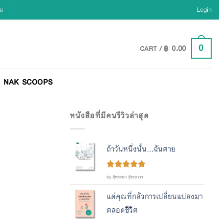
ยน
Login
฿
0.00
0
CART /
NAK SCOOPS
หนังสือที่มีคนรีวิวล่าสุด
ถ้าวันหนึ่งนั้น...ฉันตาย
Rated
out
5
by สุพรรษา สุระถาวร
of 5
แด่คุณที่กลัวการเปลี่ยนแปลงมา
ตลอดชีวิต