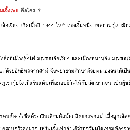
ินเจิ้งเฟย
คือใคร..?
้อเจียง เกิดเมื่อปี 1944 ในอำเภอเจิ้นหนิง เขตอ่านซุ่น เมืองก
นังสือที่เมืองติ้งไห่ มณฑลเจ้อเจียง และเมืองหนานจิง มณฑลเ
ายแต่ด้วยอิทธิพลจากสามี จึงพยายามศึกษาด้วยตนเองจนได้เป็
ูเขากุ้ยโจวที่แร้นแค้นเพื่อมอบชีวิตให้กับเด็กยากจน เป็นผู้
้าคนต้องยังชีพด้วยเงินเดือนอันน้อยนิดของพ่อแม่ เมื่อลูกเจ็ด
่ายครอบครัวสูงมาก เหรินเจิ้งเฟยจำได้ว่าทุกวันเปิดเทอมต้องจ่า