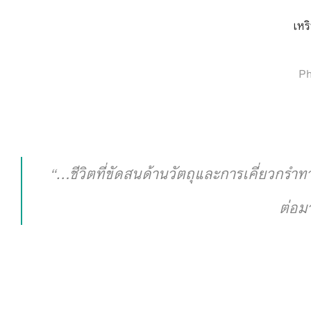
เหริ
Ph
“
…ชีวิตที่ขัดสนด้านวัตถุและการเคี่ยวกรำทา
ต่อม