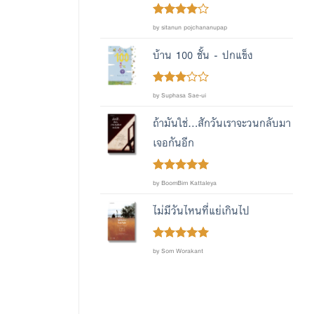
Rated
4
by sitanun pojchananupap
out of 5
บ้าน 100 ชั้น - ปกแข็ง
Rated
by Suphasa Sae-ui
out
3
of 5
ถ้ามันใช่...สักวันเราจะวนกลับมา
เจอกันอีก
Rated
out
5
by BoomBim Kattaleya
of 5
ไม่มีวันไหนที่แย่เกินไป
Rated
out
5
by Som Worakant
of 5