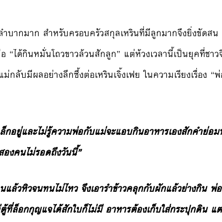
นลำบากมาก สำหรับครอบครัวสกุลเหรินที่มีลูกมากจึงยิ่งขัด
 “ได้กินหมั่นโถวขาวล้วนสักลูก” แต่ห้วงเวลานี้เป็นยุคที่ชา
่กลับมีผลอย่างลึกซึ้งต่อเหรินเจิ้งเฟย ในความเรียงเรื่อง “พ
เล็กอยู่และไม่รู้ความพ่อกับแม่จะแอบกินอาหารเองสักคำย่อมท
องคนไม่รอดถึงวันนี้”
นแล้วหิวจนทนไม่ไหว จึงเอารำข้าวคลุกกับผักแล้วย่างกิน พ่อไ
้ที่ล็อกกุญแจได้สักใบก็ไม่มี อาหารต้องเก็บใส่กระปุกดิน แ