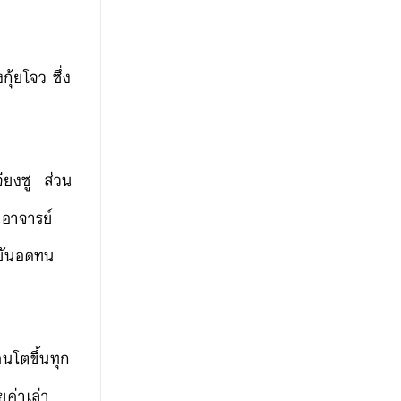
ุ้ยโจว ซึ่ง
จียงซู ส่วน
นอาจารย์
ขยันอดทน
คนโตขึ้นทุก
ยค่าเล่า