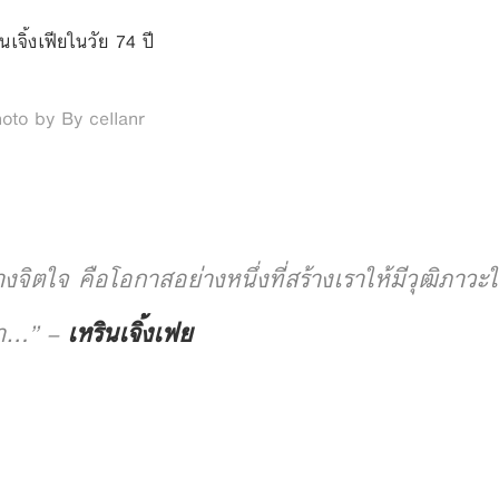
นเจิ้งเฟียในวัย 74 ปี
oto by By cellanr
งจิตใจ คือโอกาสอย่างหนึ่งที่สร้างเราให้มีวุฒิภาวะ
า…”
–
เหรินเจิ้งเฟย