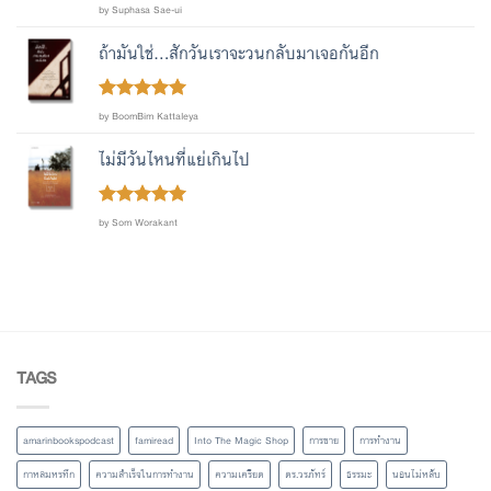
Rated
by Suphasa Sae-ui
out
3
of 5
ถ้ามันใช่...สักวันเราจะวนกลับมาเจอกันอีก
Rated
out
5
by BoomBim Kattaleya
of 5
ไม่มีวันไหนที่แย่เกินไป
Rated
out
5
by Som Worakant
of 5
TAGS
amarinbookspodcast
famiread
Into The Magic Shop
การขาย
การทำงาน
กาหลมหรทึก
ความสำเร็จในการทำงาน
ความเครียด
ดร.วรภัทร์
ธรรมะ
นอนไม่หลับ