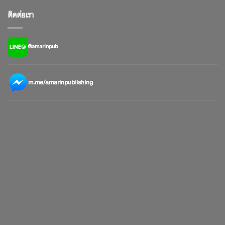
ติดต่อเรา
@amarinpub
m.me/amarinpublishing