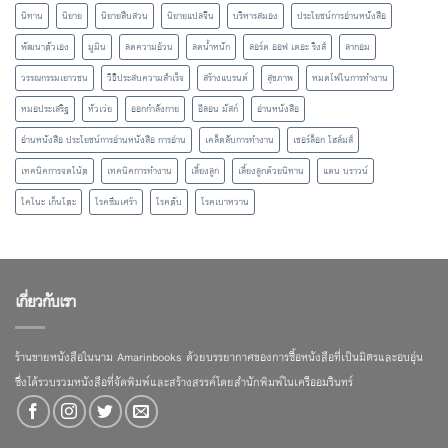
นิทาน
นิยาย
นิยายสืบสวน
นิยายแปลจีน
บริหารสมอง
ประโยชน์การอ่านหนังสือ
พัฒนาตัวเอง
มูมิน
ลดความอ้วน
ลดน้ำหนัก
ลอร์ด ออฟ เดอะ ริงส์
ลากอม
วรรณกรรมเยาวชน
วิธีประสบความสำเร็จ
สร้างแบรนด์
สุขภาพ
หมดไฟในการทำงาน
หมอประเสริฐ
หัวเว่ย
ออกกำลังกาย
อีลอน มัสก์
อ่านหนังสือ
อ่านหนังสือ ประโยชน์การอ่านหนังสือ การอ่าน
เคล็ดลับการทำงาน
เชอร์ล็อก โฮล์มส์
เทคนิคการจดโน้ต
เทคนิคการทำงาน
เลี้ยงลูก
เลี้ยงลูกด้วยนิทาน
แดน บราวน์
โคโนะ เก็นโตะ
โรคซึมเศร้า
โรคตับ
โรคเบาหวาน
เกี่ยวกับเรา
ร้านขายหนังสือในนาม Amarinbooks ด้วยบรรยากาศของการซื้อหนังสือที่เป็นมิตรและอบอุ่น
ซึ่งได้รวบรวมหนังสือที่จัดพิมพ์และสร้างสรรค์โดยสำนักพิมพ์ในเครืออมรินทร์