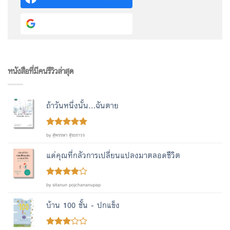
Continue with
Google
หนังสือที่มีคนรีวิวล่าสุด
ถ้าวันหนึ่งนั้น...ฉันตาย
Rated
out
5
by สุพรรษา สุระถาวร
of 5
แด่คุณที่กลัวการเปลี่ยนแปลงมาตลอดชีวิต
Rated
4
by sitanun pojchananupap
out of 5
บ้าน 100 ชั้น - ปกแข็ง