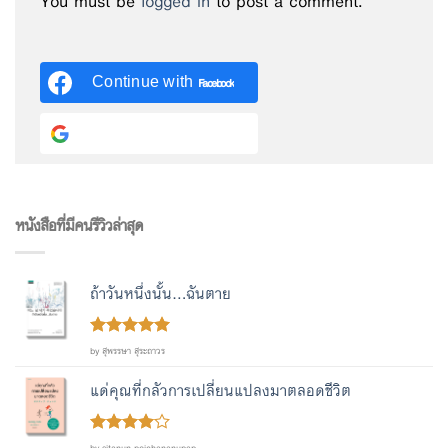
You must be
logged in
to post a comment.
Continue with
Facebook
Continue with
Google
หนังสือที่มีคนรีวิวล่าสุด
ถ้าวันหนึ่งนั้น...ฉันตาย
Rated
out
5
by สุพรรษา สุระถาวร
of 5
แด่คุณที่กลัวการเปลี่ยนแปลงมาตลอดชีวิต
Rated
4
by sitanun pojchananupap