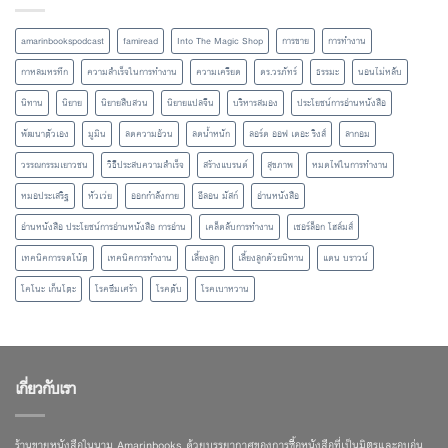
amarinbookspodcast
famiread
Into The Magic Shop
การขาย
การทำงาน
กาหลมหรทึก
ความสำเร็จในการทำงาน
ความเครียด
ดร.วรภัทร์
ธรรมะ
นอนไม่หลับ
นิทาน
นิยาย
นิยายสืบสวน
นิยายแปลจีน
บริหารสมอง
ประโยชน์การอ่านหนังสือ
พัฒนาตัวเอง
มูมิน
ลดความอ้วน
ลดน้ำหนัก
ลอร์ด ออฟ เดอะ ริงส์
ลากอม
วรรณกรรมเยาวชน
วิธีประสบความสำเร็จ
สร้างแบรนด์
สุขภาพ
หมดไฟในการทำงาน
หมอประเสริฐ
หัวเว่ย
ออกกำลังกาย
อีลอน มัสก์
อ่านหนังสือ
อ่านหนังสือ ประโยชน์การอ่านหนังสือ การอ่าน
เคล็ดลับการทำงาน
เชอร์ล็อก โฮล์มส์
เทคนิคการจดโน้ต
เทคนิคการทำงาน
เลี้ยงลูก
เลี้ยงลูกด้วยนิทาน
แดน บราวน์
โคโนะ เก็นโตะ
โรคซึมเศร้า
โรคตับ
โรคเบาหวาน
เกี่ยวกับเรา
ร้านขายหนังสือในนาม Amarinbooks ด้วยบรรยากาศของการซื้อหนังสือที่เป็นมิตรและอบอุ่น