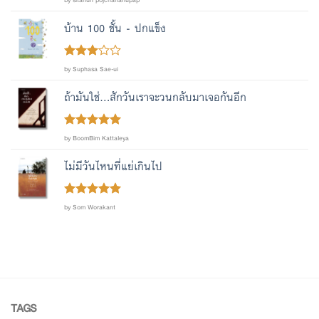
out of 5
บ้าน 100 ชั้น - ปกแข็ง
Rated
by Suphasa Sae-ui
out
3
of 5
ถ้ามันใช่...สักวันเราจะวนกลับมาเจอกันอีก
Rated
out
5
by BoomBim Kattaleya
of 5
ไม่มีวันไหนที่แย่เกินไป
Rated
out
5
by Som Worakant
of 5
TAGS