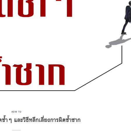
HOW TO
ซ้ำๆ และวิธีหลีกเลี่ยงการผิดซ้ำซาก