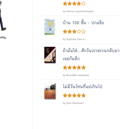
Rated
4
by sitanun pojchananupap
out of 5
บ้าน 100 ชั้น - ปกแข็ง
Rated
by Suphasa Sae-ui
out
3
of 5
ถ้ามันใช่...สักวันเราจะวนกลับมา
เจอกันอีก
Rated
out
5
by BoomBim Kattaleya
of 5
ไม่มีวันไหนที่แย่เกินไป
Rated
out
5
by Som Worakant
of 5