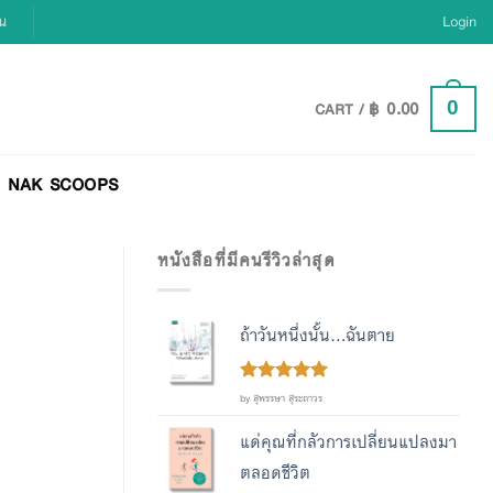
ยน
Login
฿
0.00
0
CART /
NAK SCOOPS
หนังสือที่มีคนรีวิวล่าสุด
ถ้าวันหนึ่งนั้น...ฉันตาย
Rated
out
5
by สุพรรษา สุระถาวร
of 5
แด่คุณที่กลัวการเปลี่ยนแปลงมา
ตลอดชีวิต