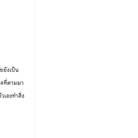
ัยยังเป็น
บผลที่ตามมา
วเองทำสิ่ง