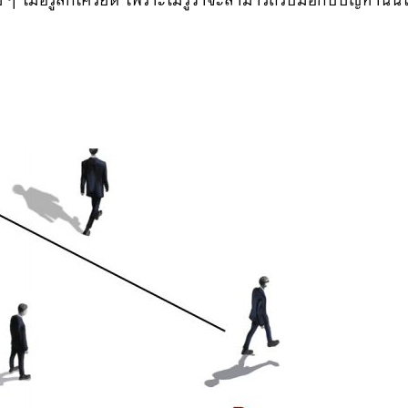
อยๆ เมื่อรู้สึกเครียด เพราะไม่รู้ว่าจะสามารถรับมือกับปัญหานั้น