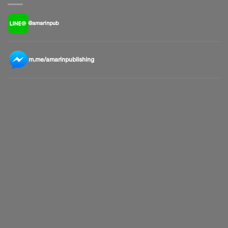
@amarinpub
m.me/amarinpublishing