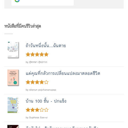
หนังสือที่มีคนรีวิวล่าสุด
ถ้าวันหนึ่งนั้น...ฉันตาย
Rated
out
5
by สุพรรษา สุระถาวร
of 5
แด่คุณที่กลัวการเปลี่ยนแปลงมาตลอดชีวิต
Rated
4
by sitanun pojchananupap
out of 5
บ้าน 100 ชั้น - ปกแข็ง
Rated
by Suphasa Sae-ui
out
3
of 5