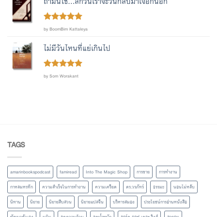
ถ้ามันใช่...สักวันเราจะวนกลับมาเจอกันอีก
Rated
out
5
by BoomBim Kattaleya
of 5
ไม่มีวันไหนที่แย่เกินไป
Rated
out
5
by Som Worakant
of 5
TAGS
amarinbookspodcast
famiread
Into The Magic Shop
การขาย
การทำงาน
กาหลมหรทึก
ความสำเร็จในการทำงาน
ความเครียด
ดร.วรภัทร์
ธรรมะ
นอนไม่หลับ
นิทาน
นิยาย
นิยายสืบสวน
นิยายแปลจีน
บริหารสมอง
ประโยชน์การอ่านหนังสือ