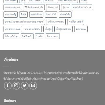
พัฒนาตัวเอง
มูมิน
ลดความอ้วน
ลดน้ำหนัก
ลอร์ด ออฟ เดอะ ริงส์
ลากอม
วรรณกรรมเยาวชน
วิธีประสบความสำเร็จ
สร้างแบรนด์
สุขภาพ
หมดไฟในการทำงาน
หมอประเสริฐ
หัวเว่ย
ออกกำลังกาย
อีลอน มัสก์
อ่านหนังสือ
อ่านหนังสือ ประโยชน์การอ่านหนังสือ การอ่าน
เคล็ดลับการทำงาน
เชอร์ล็อก โฮล์มส์
เทคนิคการจดโน้ต
เทคนิคการทำงาน
เลี้ยงลูก
เลี้ยงลูกด้วยนิทาน
แดน บราวน์
โคโนะ เก็นโตะ
โรคซึมเศร้า
โรคตับ
โรคเบาหวาน
เกี่ยวกับเรา
ร้านขายหนังสือในนาม Amarinbooks ด้วยบรรยากาศของการซื้อหนังสือที่เป็นมิตรและอบอุ่น
ซึ่งได้รวบรวมหนังสือที่จัดพิมพ์และสร้างสรรค์โดยสำนักพิมพ์ในเครืออมรินทร์
ติดต่อเรา