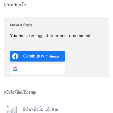
ทุกเพศทุกวัย
Leave a Reply
You must be
logged in
to post a comment.
Continue with
Facebook
Continue with
Google
หนังสือที่มีคนรีวิวล่าสุด
ถ้าวันหนึ่งนั้น...ฉันตาย