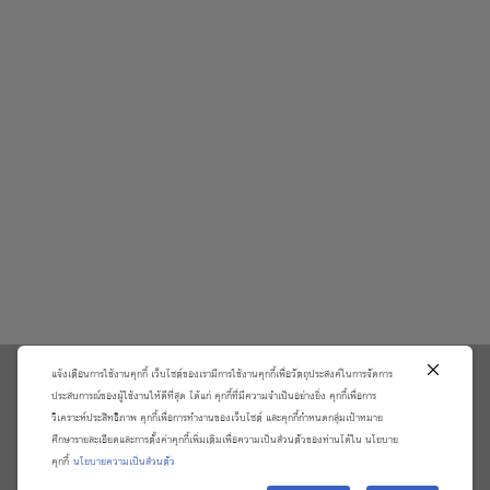
แจ้งเตือนการใช้งานคุกกี้ เว็บไซต์ของเรามีการใช้งานคุกกี้เพื่อวัตถุประสงค์ในการจัดการ
\
ประสบการณ์ของผู้ใช้งานให้ดีที่สุด ได้แก่ คุกกี้ที่มีความจำเป็นอย่างยิ่ง คุกกี้เพื่อการ
วิเคราะห์ประสิทธิภาพ คุกกี้เพื่อการทำงานของเว็บไซต์ และคุกกี้กำหนดกลุ่มเป้าหมาย
เกี่ยวกับเรา
วิธีการสั่งซื้อสินค้าและการรับประกันสินค้า
ศึกษารายละเอียดและการตั้งค่าคุกกี้เพิ่มเติมเพื่อความเป็นส่วนตัวของท่านได้ใน นโยบาย
แจ้งชำระเงิน
ตรวจสอบสถานะออเดอร์
คุกกี้
นโยบายความเป็นส่วนตัว
จัดการข้อมูลส่วนบุคคล
ติดต่อเราและร้องเรียน