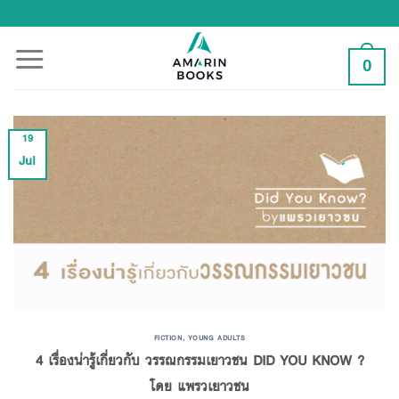
Skip
to
content
0
19
Jul
FICTION
,
YOUNG ADULTS
4 เรื่องน่ารู้เกี่ยวกับ วรรณกรรมเยาวชน DID YOU KNOW ?
โดย แพรวเยาวชน