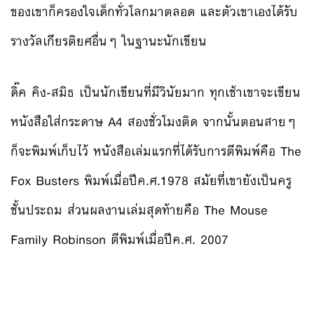
ของเขาก็ครองใจเ
ด็กทั่วโลกมาตลอด และตัวเขาเองได้รับ
รางวัลเก
ียรติยศอื่นๆ ในฐานะนักเขียน
ดิ๊ค คิง-สมิธ เป็นนักเขียนที่มีว
ินัยมาก ทุกเช้าเขาจะเขียน
หนังสือใส
่กระดาษ A4 สองชั่วโมงติด จากนั้นตอนสายๆ
ก็จะพิมพ์เก็บไว้ หนังสือเล่มแรกที่ได้รับการ
ตีพิมพ์คือ The
Fox Busters พิมพ์เมื่อปีค.ศ.1978 สมัยที่เขายังเป็นครู
ชั้นปร
ะถม ส่วนผลงานเล่มสุดท้ายคือ The Mouse
Family Robinson ตีพิมพ์เมื่อปีค.ศ. 2007