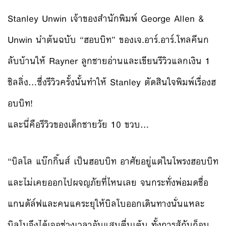
Stanley Unwin เจ้าของสำนักพิมพ์ George Allen &
Unwin นำต้นฉบับ “ฮอบบิท” ของเจ.อาร์.อาร์.โทลคีนก
ลับบ้านให้ Rayner ลูกชายอ่านและเขียนรีวิวแลกเงิน 1
ชิลลิ่ง…ซึ่งรีวิวครั้งนั้นทำให้ Stanley ตัดสินใจพิมพ์เรื่องฮ
อบบิท!
และนี่คือรีวิวของเด็กชายวัย 10 ขวบ…
“บิลโล แบ๊กกิ้นส์ เป็นฮอบบิท อาศัยอยู่แต่ในโพรงฮอบบิท
และไม่เคยออกไปผจญภัยที่ไหนเลย จนกระทั่งพ่อมดชื่อ
แกนดัล์ฟและคนแคระยุให้บิลโบออกเดินทางนั่นแหละ
บิลโบจึงได้เจอช่วงเวลาอันแสนตื่นเต้น ทั้งการสู้กับก็อบ