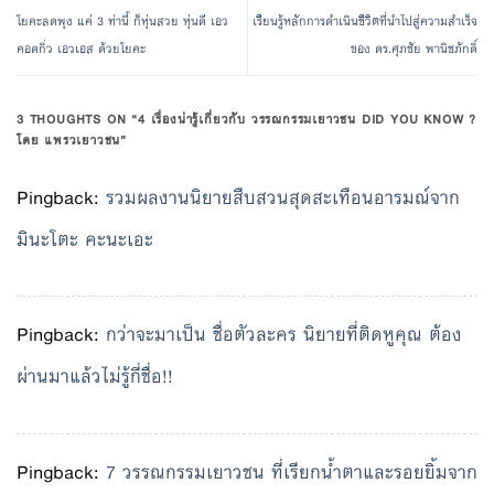
โยคะลดพุง แค่ 3 ท่านี้ ก็หุ่นสวย หุ่นดี เอว
เรียนรู้หลักการดำเนินชีวิตที่นำไปสู่ความสำเร็จ
คอดกิ่ว เอวเอส ด้วยโยคะ
ของ ดร.ศุภชัย พานิชภักดิ์
3 THOUGHTS ON “
4 เรื่องน่ารู้เกี่ยวกับ วรรณกรรมเยาวชน DID YOU KNOW ?
โดย แพรวเยาวชน
”
Pingback:
รวมผลงานนิยายสืบสวนสุดสะเทือนอารมณ์จาก
มินะโตะ คะนะเอะ
Pingback:
กว่าจะมาเป็น ชื่อตัวละคร นิยายที่ติดหูคุณ ต้อง
ผ่านมาแล้วไม่รู้กี่ชื่อ!!
Pingback:
7 วรรณกรรมเยาวชน ที่เรียกน้ำตาและรอยยิ้มจาก