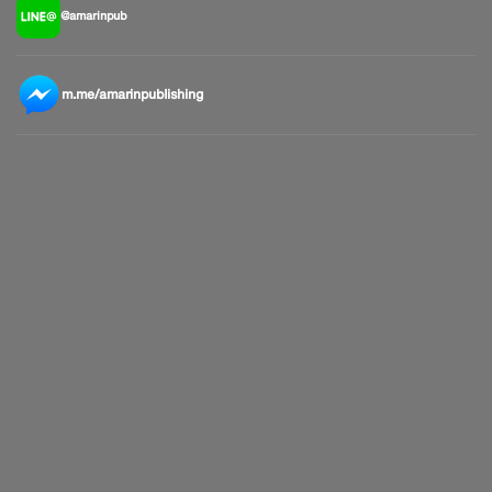
@amarinpub
m.me/amarinpublishing