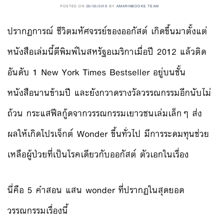
POSTED ON
28/05/2018
BY
AMARINBOOKS TEAM
ปรากฏการณ์ ชีวิตมหัศจรรย์ของออกัสต์ เกิดขึ้นมาตั้งแต่
หนังสือเล
่มนี้ตีพิมพ์ในสหรัฐอเมริกา
เมื่อปี 2012 แล้วติด
อันดับ 1 New York Times Bestseller อยู่บนชั้น
หนังสือนานข้ามปี
และยังกวาดรางวัลวรรณกรรมอี
กนับไม่
ถ้วน กระแสฟีลกู้ดจากวรรณกรรมเยา
วชนเล่มเล็กๆ ส่ง
ผลให้เกิดโปรเจ็กต์ Wonder ขึ้นทั่วไป มีการระดมทุนช่วย
เหลือผู้ป่
วยที่เป็นโรคเดียวกับออกัสต
์ ต
ัวเอกในเรื่อง
นี่คือ 5 คำสอน แสน wonder ที่ปรากฏในสุดยอด
วรรณกรรมเรื่องนี้