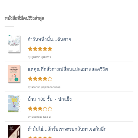
หนังสือที่มีคนรีวิวล่าสุด
ถ้าวันหนึ่งนั้น...ฉันตาย
Rated
out
5
by สุพรรษา สุระถาวร
of 5
แด่คุณที่กลัวการเปลี่ยนแปลงมาตลอดชีวิต
Rated
4
by sitanun pojchananupap
out of 5
บ้าน 100 ชั้น - ปกแข็ง
Rated
by Suphasa Sae-ui
out
3
of 5
ถ้ามันใช่...สักวันเราจะวนกลับมาเจอกันอีก