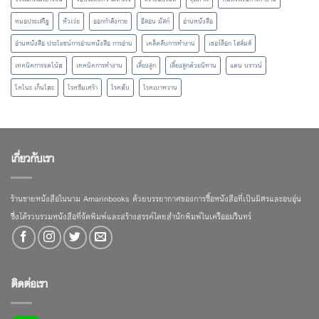
หมอประเสริฐ
หัวเว่ย
ออกกำลังกาย
อีลอน มัสก์
อ่านหนังสือ
อ่านหนังสือ ประโยชน์การอ่านหนังสือ การอ่าน
เคล็ดลับการทำงาน
เชอร์ล็อก โฮล์มส์
เทคนิคการจดโน้ต
เทคนิคการทำงาน
เลี้ยงลูก
เลี้ยงลูกด้วยนิทาน
แดน บราวน์
โคโนะ เก็นโตะ
โรคซึมเศร้า
โรคตับ
โรคเบาหวาน
เกี่ยวกับเรา
ร้านขายหนังสือในนาม Amarinbooks ด้วยบรรยากาศของการซื้อหนังสือที่เป็นมิตรและอบอุ่น
ซึ่งได้รวบรวมหนังสือที่จัดพิมพ์และสร้างสรรค์โดยสำนักพิมพ์ในเครืออมรินทร์
ติดต่อเรา