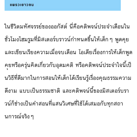
ในชีวิตมหัศจรรย์ของออกัสต์ นี่คือคติพจน์ประจำเดือนใน
ชั่วโมง
โฮมรูมที่มิสเตอร์บราวน์กำห
นดขึ้นให้เด็กๆ พูดคุย
และเขียนเรียงความเมื่อจบเดือน ไอเดียเรื่องการให้เด็กพูด
ค
ุยหรือครุ่นคิดเกี่ยวกับอุด
มคติ หรือคติพจน์ประจำใจนี้เ
ป็
นวิธีที่ดีมากในการสอนให้
เด็กได้เรียนรู้เรื่องคุณธร
รมความ
ดีงาม แบบเป็นธรรมชาติ และคติพจน์นี้ของมิสเตอร์บร
า
วน์ก็ช่างเป็นคำสอนที่แสนว
ิเศษที่ใช้ได้เสมอกับทุกสถา
นการณ์จริงๆ