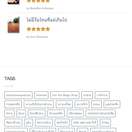
Rated
out
5
by BoomBim Kattaleya
of 5
ไม่มีวันไหนที่แย่เกินไป
Rated
out
5
by Som Worakant
of 5
TAGS
amarinbookspodcast
famiread
Into The Magic Shop
การขาย
การทำงาน
กาหลมหรทึก
ความสำเร็จในการทำงาน
ความเครียด
ดร.วรภัทร์
ธรรมะ
นอนไม่หลับ
นิทาน
นิยาย
นิยายสืบสวน
นิยายแปลจีน
บริหารสมอง
ประโยชน์การอ่านหนังสือ
พัฒนาตัวเอง
มูมิน
ลดความอ้วน
ลดน้ำหนัก
ลอร์ด ออฟ เดอะ ริงส์
ลากอม
วรรณกรรมเยาวชน
วิธีประสบความสำเร็จ
สร้างแบรนด์
สุขภาพ
หมดไฟในการทำงาน