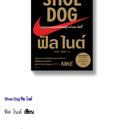
Shoe Dog
ฟิล ไนต์
ฟิล ไนต์
เขียน