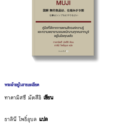
พระเจ้าอยู่ในรายละเอียด
ทาดามิสซึ มัตสึอิ
เขียน
ธาลินี โพธิ์อุบล
แปล