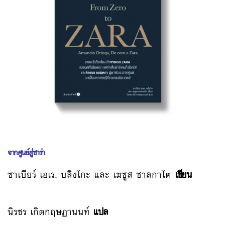
จากศูนย์สู่ซาร่า
ซาเบียร์ เอเร. บลิงโกะ และ เฆซูส ซาลกาโต
เขียน
นิรชร เกิตกฤษฏานนท์
แปล