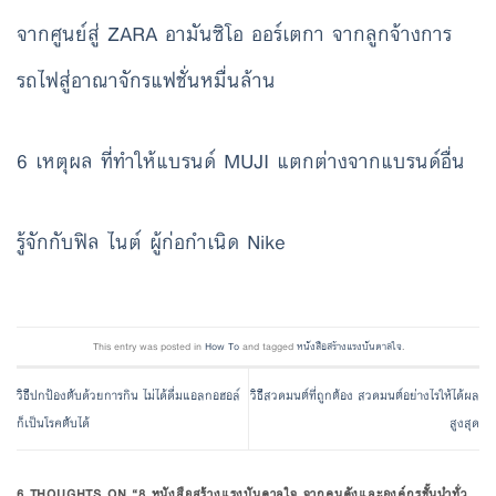
จากศูนย์สู่ ZARA อามันซิโอ ออร์เตกา จากลูกจ้างการ
รถไฟสู่อาณาจักรแฟชั่นหมื่นล้าน
6 เหตุผล ที่ทำให้แบรนด์ MUJI แตกต่างจากแบรนด์อื่น
รู้จักกับฟิล ไนต์ ผู้ก่อกำเนิด Nike
This entry was posted in
How To
and tagged
หนังสือสร้างแรงบันดาลใจ
.
วิธีปกป้องตับด้วยการกิน ไม่ได้ดื่มแอลกอฮอล์
วิธีสวดมนต์ที่ถูกต้อง สวดมนต์อย่างไรให้ได้ผล
ก็เป็นโรคตับได้
สูงสุด
6 THOUGHTS ON “
8 หนังสือสร้างแรงบันดาลใจ จากคนดังและองค์กรชั้นนำทั่ว