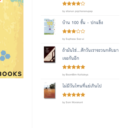
Rated
4
by sitanun pojchananupap
out of 5
บ้าน 100 ชั้น - ปกแข็ง
Rated
by Suphasa Sae-ui
out
3
of 5
ถ้ามันใช่...สักวันเราจะวนกลับมา
เจอกันอีก
Rated
out
5
by BoomBim Kattaleya
of 5
ไม่มีวันไหนที่แย่เกินไป
Rated
out
5
by Som Worakant
of 5