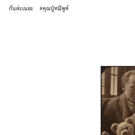
กันล่ะเนอะ #คุณปู่หมีพูห์