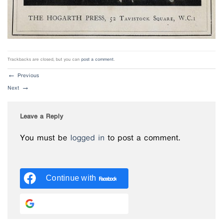
Trackbacks are closed, but you can
post a comment
.
←
Previous
Next
→
Leave a Reply
You must be
logged in
to post a comment.
Continue with
Facebook
Continue with
Google