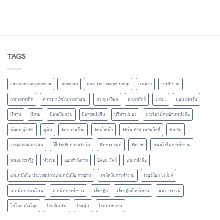
TAGS
amarinbookspodcast
famiread
Into The Magic Shop
การขาย
การทำงาน
กาหลมหรทึก
ความสำเร็จในการทำงาน
ความเครียด
ดร.วรภัทร์
ธรรมะ
นอนไม่หลับ
นิทาน
นิยาย
นิยายสืบสวน
นิยายแปลจีน
บริหารสมอง
ประโยชน์การอ่านหนังสือ
พัฒนาตัวเอง
มูมิน
ลดความอ้วน
ลดน้ำหนัก
ลอร์ด ออฟ เดอะ ริงส์
ลากอม
วรรณกรรมเยาวชน
วิธีประสบความสำเร็จ
สร้างแบรนด์
สุขภาพ
หมดไฟในการทำงาน
หมอประเสริฐ
หัวเว่ย
ออกกำลังกาย
อีลอน มัสก์
อ่านหนังสือ
อ่านหนังสือ ประโยชน์การอ่านหนังสือ การอ่าน
เคล็ดลับการทำงาน
เชอร์ล็อก โฮล์มส์
เทคนิคการจดโน้ต
เทคนิคการทำงาน
เลี้ยงลูก
เลี้ยงลูกด้วยนิทาน
แดน บราวน์
โคโนะ เก็นโตะ
โรคซึมเศร้า
โรคตับ
โรคเบาหวาน