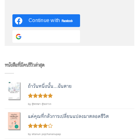
Continue with
Facebook
Continue with
Google
หนังสือที่มีคนรีวิวล่าสุด
ถ้าวันหนึ่งนั้น...ฉันตาย
Rated
out
5
by สุพรรษา สุระถาวร
of 5
แด่คุณที่กลัวการเปลี่ยนแปลงมาตลอดชีวิต
Rated
4
by sitanun pojchananupap
out of 5