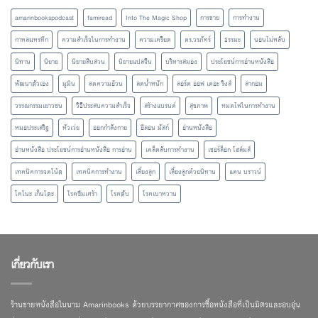
amarinbookspodcast
famiread
Into The Magic Shop
การขาย
การทำงาน
กาหลมหรทึก
ความสำเร็จในการทำงาน
ความเครียด
ดร.วรภัทร์
ธรรมะ
นอนไม่หลับ
นิทาน
นิยาย
นิยายสืบสวน
นิยายแปลจีน
บริหารสมอง
ประโยชน์การอ่านหนังสือ
พัฒนาตัวเอง
มูมิน
ลดความอ้วน
ลดน้ำหนัก
ลอร์ด ออฟ เดอะ ริงส์
ลากอม
วรรณกรรมเยาวชน
วิธีประสบความสำเร็จ
สร้างแบรนด์
สุขภาพ
หมดไฟในการทำงาน
หมอประเสริฐ
หัวเว่ย
ออกกำลังกาย
อีลอน มัสก์
อ่านหนังสือ
อ่านหนังสือ ประโยชน์การอ่านหนังสือ การอ่าน
เคล็ดลับการทำงาน
เชอร์ล็อก โฮล์มส์
เทคนิคการจดโน้ต
เทคนิคการทำงาน
เลี้ยงลูก
เลี้ยงลูกด้วยนิทาน
แดน บราวน์
โคโนะ เก็นโตะ
โรคซึมเศร้า
โรคตับ
โรคเบาหวาน
เกี่ยวกับเรา
ร้านขายหนังสือในนาม Amarinbooks ด้วยบรรยากาศของการซื้อหนังสือที่เป็นมิตรและอบอุ่น