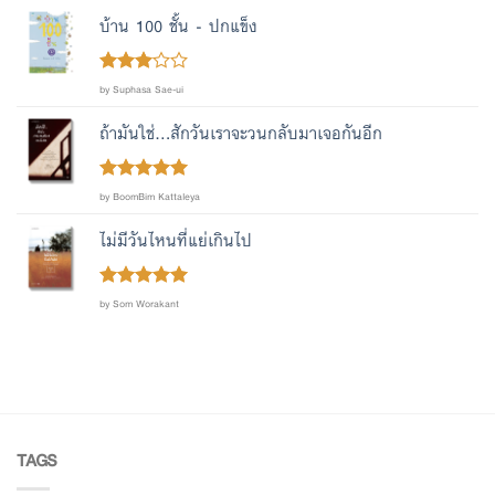
บ้าน 100 ชั้น - ปกแข็ง
Rated
by Suphasa Sae-ui
out
3
of 5
ถ้ามันใช่...สักวันเราจะวนกลับมาเจอกันอีก
Rated
out
5
by BoomBim Kattaleya
of 5
ไม่มีวันไหนที่แย่เกินไป
Rated
out
5
by Som Worakant
of 5
TAGS