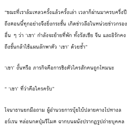
“ขณะที่เราล้มเหลวครั้งแล้วครั้งเล่า เวลาก็ผ่านมาครบครึ่งปี
ถึงตอนนี้ทุกอย่างจึงยิ่งกระชั้น เกิดข่าวลือในหน่วยข่าวกรอง
อื่น ๆ ว่า ‘เขา’ กำลังจะย้ายที่พัก ทั้งรัสเซีย จีน และอิรักคง
ถึงขั้นกล้าใช้แผนลักพาตัว ‘เขา’ ด้วยซ้ำ”
‘เขา’ งั้นหรือ ภารกิจคือการชิงตัวใครสักคนถูกไหมนะ
“ ‘เขา’ ที่ว่าคือใครครับ”
โจนาธานยกมือถาม ผู้อำนวยการบุ้ยใบ้ปลายคางไปทางล
อร์เรน หล่อนกดปุ่มรีโมต ฉากบนผนังปรากฏรูปถ่ายบุคคล