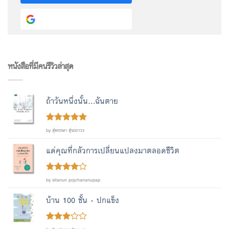
Continue with
Google
หนังสือที่มีคนรีวิวล่าสุด
ถ้าวันหนึ่งนั้น...ฉันตาย
Rated
out
5
by สุพรรษา สุระถาวร
of 5
แด่คุณที่กลัวการเปลี่ยนแปลงมาตลอดชีวิต
Rated
4
by sitanun pojchananupap
out of 5
บ้าน 100 ชั้น - ปกแข็ง
Rated