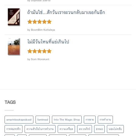
by Suphasa Sae-ui
out
3
of 5
ถ้ามันใช่...สักวันเราจะวนกลับมาเจอกันอีก
Rated
out
5
by BoomBim Kattaleya
of 5
ไม่มีวันไหนที่แย่เกินไป
Rated
out
5
by Som Worakant
of 5
TAGS
amarinbookspodcast
famiread
Into The Magic Shop
การขาย
การทำงาน
กาหลมหรทึก
ความสำเร็จในการทำงาน
ความเครียด
ดร.วรภัทร์
ธรรมะ
นอนไม่หลับ