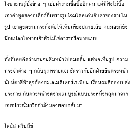
โจนาธานผู้นั่งข้าง ๆ เอ่ยคำถามซื่อบื้ออีกคน แต่ที่ฟังไม่บื้อ
เท่าคำพูดของอเล็กซ์ก็เพราะรูปโฉมโดดเด่นจับตาของชายใน
รูป เขาดูงดงามกระทั่งต่อให้เห็นเพียงปลายเล็บ คนมองก็ยัง
นึกแปลกใจหากเจ้าตัวไม่ใช่ดาราหรือนายแบบ
ทั้งที่เคยคิดว่านานจนลืมหน้าไปหมดสิ้น แต่พอเห็นรูป ความ
ทรงจำต่าง ๆ กลับผุดพรายแจ่มชัดราวกับอีกฝ่ายยืนตรงหน้า
นัยน์ตาสีฟ้าดุจท้องทะเลเมดิเตอร์เรเนียน เรือนผมสีทองเปล่ง
ประกาย กับดวงหน้างดงามสมบูรณ์แบบประหนึ่งหลุดมาจาก
เทพปกรณัมกรีกกำลังมองตอบกลับมา
ไลนัส สวินนีย์