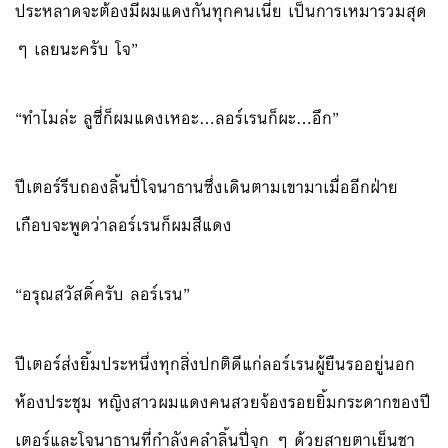
ประหลาดจะต้องมีผมแดงกันทุกคนเนี่ย เป็นการเหมารวมสุด
ๆ เลยนะครับ โจ”
“ทำไมล่ะ ลูซี่ก็ผมแดงเหอะ…ลอร์เรนก็ผะ…อึก”
ปีเตอร์รีบถองลิ้นปี่โจนาธานซึ่งเดินตามเขามาเมื่ออีกฝ่าย
เกือบจะพูดว่าลอร์เรนก็ผมสีแดง
“อรุณสวัสดิ์ครับ ลอร์เรน”
ปีเตอร์ส่งยิ้มประหนึ่งทุกสิ่งปกติดีแก่ลอร์เรนผู้ยืนรออยู่นอก
ห้องประชุม หญิงสาวผมแดงคนสวยจ้องรอยยิ้มกระดากของปี
เตอร์และโจนาธานที่กำลังคลำลิ้นปี่จุก ๆ ด้วยสายตาเย็นชา