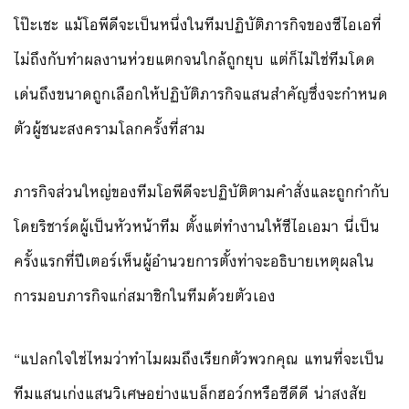
โป๊ะเชะ แม้โอพีดีจะเป็นหนึ่งในทีมปฏิบัติภารกิจของซีไอเอที่
ไม่ถึงกับทำผลงานห่วยแตกจนใกล้ถูกยุบ แต่ก็ไม่ใช่ทีมโดด
เด่นถึงขนาดถูกเลือกให้ปฏิบัติภารกิจแสนสำคัญซึ่งจะกำหนด
ตัวผู้ชนะสงครามโลกครั้งที่สาม
ภารกิจส่วนใหญ่ของทีมโอพีดีจะปฏิบัติตามคำสั่งและถูกกำกับ
โดยริชาร์ดผู้เป็นหัวหน้าทีม ตั้งแต่ทำงานให้ซีไอเอมา นี่เป็น
ครั้งแรกที่ปีเตอร์เห็นผู้อำนวยการตั้งท่าจะอธิบายเหตุผลใน
การมอบภารกิจแก่สมาชิกในทีมด้วยตัวเอง
“แปลกใจใช่ไหมว่าทำไมผมถึงเรียกตัวพวกคุณ แทนที่จะเป็น
ทีมแสนเก่งแสนวิเศษอย่างแบล็กฮอว์กหรือซีดีดี น่าสงสัย