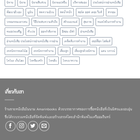
นิทาน
นิยาย
นิยายสืบสวน
นิยายแปลจีน
บริหารสมอง
ประโยชน์การอ่านหนังสือ
พัฒนาตัวเอง
มูมิน
ลดความอ้วน
ลดน้ำหนัก
ลอร์ด ออฟ เดอะ ริงส์
ลากอม
วรรณกรรมเยาวชน
วิธีประสบความสำเร็จ
สร้างแบรนด์
สุขภาพ
หมดไฟในการทำงาน
หมอประเสริฐ
หัวเว่ย
ออกกำลังกาย
อีลอน มัสก์
อ่านหนังสือ
อ่านหนังสือ ประโยชน์การอ่านหนังสือ การอ่าน
เคล็ดลับการทำงาน
เชอร์ล็อก โฮล์มส์
เทคนิคการจดโน้ต
เทคนิคการทำงาน
เลี้ยงลูก
เลี้ยงลูกด้วยนิทาน
แดน บราวน์
โคโนะ เก็นโตะ
โรคซึมเศร้า
โรคตับ
โรคเบาหวาน
เกี่ยวกับเรา
ร้านขายหนังสือในนาม Amarinbooks ด้วยบรรยากาศของการซื้อหนังสือที่เป็นมิตรและอบอุ่น
ซึ่งได้รวบรวมหนังสือที่จัดพิมพ์และสร้างสรรค์โดยสำนักพิมพ์ในเครืออมรินทร์