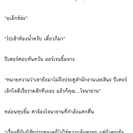
“อเล็กซ์ล่ะ”
“ไปเข้าห้องน้ำครับ เดี๋ยวก็มา”
ปีเตอร์ตอบทันควัน ลอร์เรนยิ้มจาง
“หมายความว่าเขายังมาไม่ถึงประตูสำนักงานเลยสินะ ปีเตอร์
เลิกใจดีเรี่ยราดสักทีเถอะ แล้วก็คุณ…โจนาธาน”
หล่อนหุบยิ้ม ตาจ้องโจนาธานที่กำลังแตกตื่น
“เรื่องที่ฉันนิสัยประหลาดก็ไม่ใช่ความลับหรอก แต่ถ้าคุณยัง