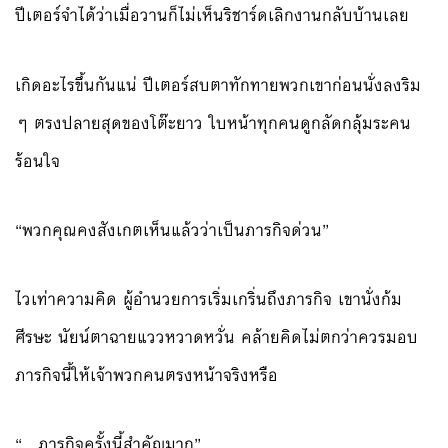
ปีเตอร์จำได้ว่าเมื่อวานก็ไม่เห็นริชาร์ดเลิกงานกลับบ้านเลย
เกิดอะไรขึ้นกันแน่ ปีเตอร์สบตาทักทายพวกเขาก่อนนั่งลงริม
ๆ ตรงปลายสุดของโต๊ะยาว ใบหน้าทุกคนดูกลัดกลุ้มระคน
ร้อนใจ
“พวกคุณคงสังเกตเห็นแล้วว่าเป็นภารกิจด่วน”
ไวเท่าความคิด ผู้อำนวยการเริ่มเกริ่นถึงภารกิจ เขานั่งก้ม
ศีรษะ นัยน์ตาฉายแววหวาดหวั่น คล้ายคิดไม่ตกว่าควรมอบ
ภารกิจนี้ให้เจ้าพวกคนตรงหน้าจริงหรือ
“…ภารกิจครั้งนี้สำคัญมาก”