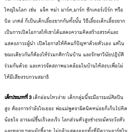
ใหญ่ในโลก เช่น แจ็ค หม่า มาร์ค,มาร์ก ซักเคอร์เบิร์ก หรือ
บิล เกตส์ ก็เป็นเด็กเลี้ยงยากกันทั้งนั้น วิธีเลี้ยงเด็กเลี้ยงยาก
เป็นการเปิดโอกาสให้เขาได้แสดงความคิดสร้างสรรค์และ
แสดงภาวะผู้นำ เปิดโอกาสให้คิดแก้ปัญหาด้วยตัวเอง แต่ใน
ขณะเดียวกันก็ต้องให้ร่วมกติกาในบ้าน และรักษาวินัยปฎิบัติ
ร่วมกันด้วย และควรจัดสภาพแวดล้อมในบ้านให้สงบเพื่อไม่
ให้มีเสียงรบกวนสมาธิ
เด็กประเภทที่ 3
เด็กอ่อนไหวง่าย เด็กกลุ่มนี้จะมีอารมณ์ศิลปิน
สูง ต้องการกำลังใจเยอะ พ่อแม่พูดจาผิดนิดหน่อยก็เก็บไปคิด
น้อยใจ อารมณ์ขึ้นเร็วลงเร็ว โลกส่วนตัวสูงช่างระมัดระวังตัว
และหลายๆคนมักขี้อาย ไม่กล้าแสดงออกทั้งที่มีความอาร์ทใน