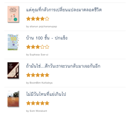
of 5
แด่คุณที่กลัวการเปลี่ยนแปลงมาตลอดชีวิต
Rated
4
by sitanun pojchananupap
out of 5
บ้าน 100 ชั้น - ปกแข็ง
Rated
by Suphasa Sae-ui
out
3
of 5
ถ้ามันใช่...สักวันเราจะวนกลับมาเจอกันอีก
Rated
out
5
by BoomBim Kattaleya
of 5
ไม่มีวันไหนที่แย่เกินไป
Rated
out
5
by Som Worakant
of 5