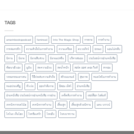
TAGS
amarinbookspodcast
famiread
Into The Magic Shop
การขาย
การทำงาน
กาหลมหรทึก
ความสำเร็จในการทำงาน
ความเครียด
ดร.วรภัทร์
ธรรมะ
นอนไม่หลับ
นิทาน
นิยาย
นิยายสืบสวน
นิยายแปลจีน
บริหารสมอง
ประโยชน์การอ่านหนังสือ
พัฒนาตัวเอง
มูมิน
ลดความอ้วน
ลดน้ำหนัก
ลอร์ด ออฟ เดอะ ริงส์
ลากอม
วรรณกรรมเยาวชน
วิธีประสบความสำเร็จ
สร้างแบรนด์
สุขภาพ
หมดไฟในการทำงาน
หมอประเสริฐ
หัวเว่ย
ออกกำลังกาย
อีลอน มัสก์
อ่านหนังสือ
อ่านหนังสือ ประโยชน์การอ่านหนังสือ การอ่าน
เคล็ดลับการทำงาน
เชอร์ล็อก โฮล์มส์
เทคนิคการจดโน้ต
เทคนิคการทำงาน
เลี้ยงลูก
เลี้ยงลูกด้วยนิทาน
แดน บราวน์
โคโนะ เก็นโตะ
โรคซึมเศร้า
โรคตับ
โรคเบาหวาน