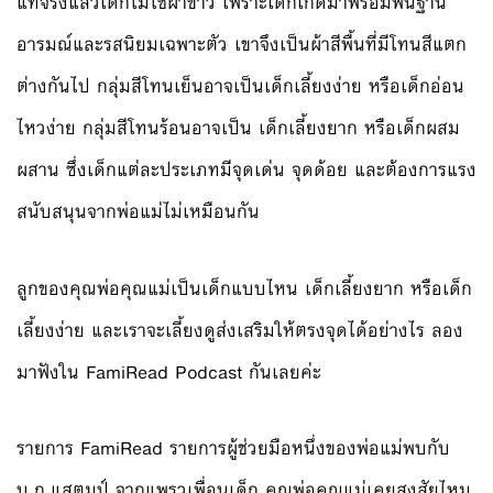
แท้จริงแล้วเด็กไม่ใช่ผ้าขาว เพราะเด็กเกิดมาพร้อมพื้นฐาน
อารมณ์และรสนิยมเฉพาะตัว เขาจึงเป็นผ้าสีพื้นที่มีโทนสีแตก
ต่างกันไป กลุ่มสีโทนเย็นอาจเป็นเด็กเลี้ยงง่าย หรือเด็กอ่อน
ไหวง่าย กลุ่มสีโทนร้อนอาจเป็น เด็กเลี้ยงยาก หรือเด็กผสม
ผสาน ซึ่งเด็กแต่ละประเภทมีจุดเด่น จุดด้อย และต้องการแรง
สนับสนุนจากพ่อแม่ไม่เหมือนกัน
ลูกของคุณพ่อคุณแม่เป็นเด็กแบบไหน เด็กเลี้ยงยาก หรือเด็ก
เลี้ยงง่าย และเราจะเลี้ยงดูส่งเสริมให้ตรงจุดได้อย่างไร ลอง
มาฟังใน FamiRead Podcast กันเลยค่ะ
รายการ FamiRead รายการผู้ช่วยมือหนึ่งของพ่อแม่พบกับ
บ.ก.แสตมป์ จากแพรวเพื่อนเด็ก คุณพ่อคุณแม่เคยสงสัยไหม