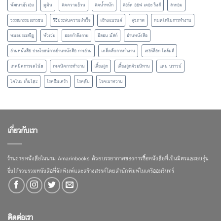
พัฒนาตัวเอง
มูมิน
ลดความอ้วน
ลดน้ำหนัก
ลอร์ด ออฟ เดอะ ริงส์
ลากอม
วรรณกรรมเยาวชน
วิธีประสบความสำเร็จ
สร้างแบรนด์
สุขภาพ
หมดไฟในการทำงาน
หมอประเสริฐ
หัวเว่ย
ออกกำลังกาย
อีลอน มัสก์
อ่านหนังสือ
อ่านหนังสือ ประโยชน์การอ่านหนังสือ การอ่าน
เคล็ดลับการทำงาน
เชอร์ล็อก โฮล์มส์
เทคนิคการจดโน้ต
เทคนิคการทำงาน
เลี้ยงลูก
เลี้ยงลูกด้วยนิทาน
แดน บราวน์
โคโนะ เก็นโตะ
โรคซึมเศร้า
โรคตับ
โรคเบาหวาน
เกี่ยวกับเรา
ร้านขายหนังสือในนาม Amarinbooks ด้วยบรรยากาศของการซื้อหนังสือที่เป็นมิตรและอบอุ่น
ซึ่งได้รวบรวมหนังสือที่จัดพิมพ์และสร้างสรรค์โดยสำนักพิมพ์ในเครืออมรินทร์
ติดต่อเรา