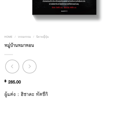
HOME
/
วรรณกรรม
/
นิยายญี่ปุ่น
หมู่บ้านหมาหอน
฿
285.00
ผู้แต่ง : ฮิซาดะ ทัตซึกิ