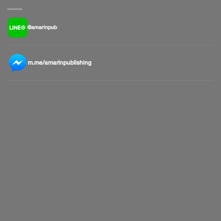
@amarinpub
m.me/amarinpublishing