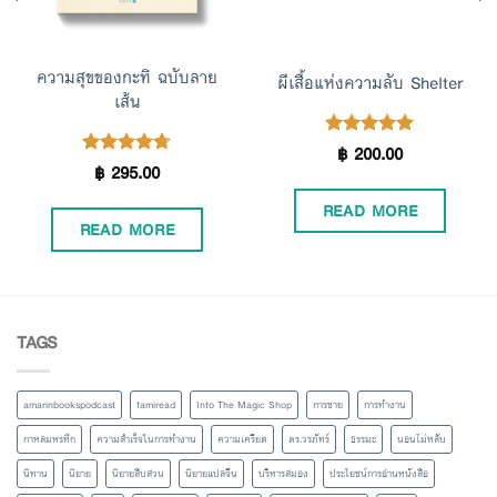
ความสุขของกะทิ ฉบับลาย
ผีเสื้อแห่งความลับ Shelter
เส้น
฿
200.00
Rated
5.00
฿
295.00
Rated
4.67
out of 5
out of 5
READ MORE
READ MORE
TAGS
amarinbookspodcast
famiread
Into The Magic Shop
การขาย
การทำงาน
กาหลมหรทึก
ความสำเร็จในการทำงาน
ความเครียด
ดร.วรภัทร์
ธรรมะ
นอนไม่หลับ
นิทาน
นิยาย
นิยายสืบสวน
นิยายแปลจีน
บริหารสมอง
ประโยชน์การอ่านหนังสือ