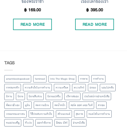
ของพระราชา
เรื่องโลกของเรา
฿
169.00
฿
395.00
READ MORE
READ MORE
TAGS
amarinbookspodcast
famiread
Into The Magic Shop
การขาย
การทำงาน
กาหลมหรทึก
ความสำเร็จในการทำงาน
ความเครียด
ดร.วรภัทร์
ธรรมะ
นอนไม่หลับ
นิทาน
นิยาย
นิยายสืบสวน
นิยายแปลจีน
บริหารสมอง
ประโยชน์การอ่านหนังสือ
พัฒนาตัวเอง
มูมิน
ลดความอ้วน
ลดน้ำหนัก
ลอร์ด ออฟ เดอะ ริงส์
ลากอม
วรรณกรรมเยาวชน
วิธีประสบความสำเร็จ
สร้างแบรนด์
สุขภาพ
หมดไฟในการทำงาน
หมอประเสริฐ
หัวเว่ย
ออกกำลังกาย
อีลอน มัสก์
อ่านหนังสือ