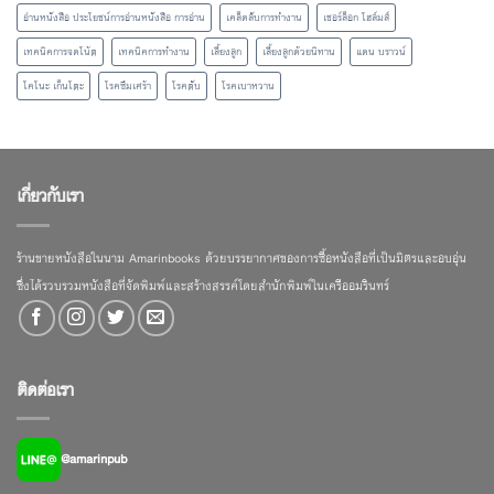
อ่านหนังสือ ประโยชน์การอ่านหนังสือ การอ่าน
เคล็ดลับการทำงาน
เชอร์ล็อก โฮล์มส์
เทคนิคการจดโน้ต
เทคนิคการทำงาน
เลี้ยงลูก
เลี้ยงลูกด้วยนิทาน
แดน บราวน์
โคโนะ เก็นโตะ
โรคซึมเศร้า
โรคตับ
โรคเบาหวาน
เกี่ยวกับเรา
ร้านขายหนังสือในนาม Amarinbooks ด้วยบรรยากาศของการซื้อหนังสือที่เป็นมิตรและอบอุ่น
ซึ่งได้รวบรวมหนังสือที่จัดพิมพ์และสร้างสรรค์โดยสำนักพิมพ์ในเครืออมรินทร์
ติดต่อเรา
@amarinpub