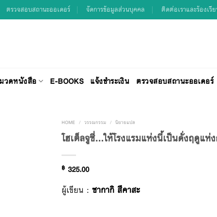
ตรวจสอบสถานะออเดอร์
จัดการข้อมูลส่วนบุคคล
ติดต่อเราและร้องเรี
มวดหนังสือ
E-BOOKS
แจ้งชำระเงิน
ตรวจสอบสถานะออเดอร์
HOME
/
วรรณกรรม
/
นิยายแปล
โฮเต็ลจูซี่…ให้โรงแรมแห่งนี้เป็นดั่งฤดูแห่ง
Add to
฿
325.00
Wishlist
ผู้เขียน :
ซากากิ สึคาสะ