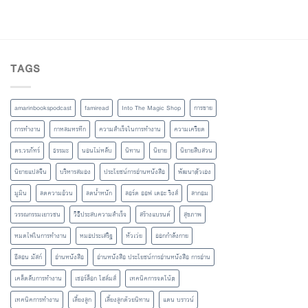
TAGS
amarinbookspodcast
famiread
Into The Magic Shop
การขาย
การทำงาน
กาหลมหรทึก
ความสำเร็จในการทำงาน
ความเครียด
ดร.วรภัทร์
ธรรมะ
นอนไม่หลับ
นิทาน
นิยาย
นิยายสืบสวน
นิยายแปลจีน
บริหารสมอง
ประโยชน์การอ่านหนังสือ
พัฒนาตัวเอง
มูมิน
ลดความอ้วน
ลดน้ำหนัก
ลอร์ด ออฟ เดอะ ริงส์
ลากอม
วรรณกรรมเยาวชน
วิธีประสบความสำเร็จ
สร้างแบรนด์
สุขภาพ
หมดไฟในการทำงาน
หมอประเสริฐ
หัวเว่ย
ออกกำลังกาย
อีลอน มัสก์
อ่านหนังสือ
อ่านหนังสือ ประโยชน์การอ่านหนังสือ การอ่าน
เคล็ดลับการทำงาน
เชอร์ล็อก โฮล์มส์
เทคนิคการจดโน้ต
เทคนิคการทำงาน
เลี้ยงลูก
เลี้ยงลูกด้วยนิทาน
แดน บราวน์