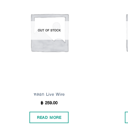
Add to
Wishlist
OUT OF STOCK
หลอก Live Wire
฿
259.00
READ MORE